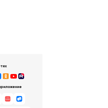
етях
приложение