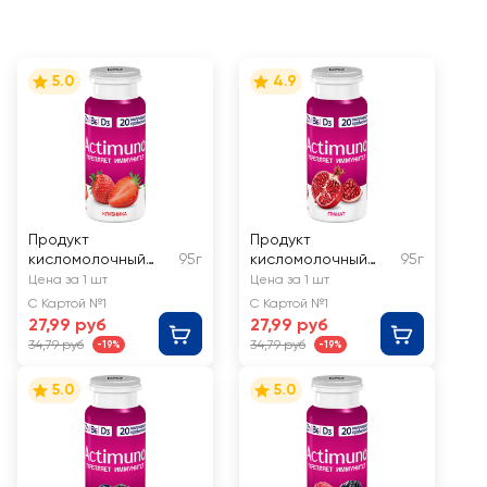
5.0
4.9
Продукт
Продукт
кисломолочный
95г
кисломолочный
95г
ACTIMUNO
ACTIMUNO Гранат
Цена за 1 шт
Цена за 1 шт
Клубника 1,5%, без
1,5%, без змж
С Картой №1
С Картой №1
змж
27,99 руб
27,99 руб
34,79 руб
34,79 руб
-19%
-19%
5.0
5.0