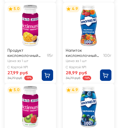
5.0
4.9
Продукт
Напиток
кисломолочный
95г
кисломолочный
100г
ACTIMUNO Манго,
ИМУНЕЛЕ Малина,
Цена за 1 шт
Цена за 1 шт
маракуйя 1,5%, без
морошка 1,2%, без
С Картой №1
С Картой №1
змж
змж
27,99 руб
28,99 руб
34,79 руб
34,79 руб
-19%
-16%
5.0
4.9