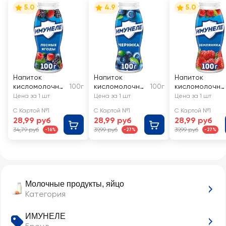
5.0
4.9
5.0
Напиток
Напиток
Напиток
кисломолочны
100г
кисломолочны
100г
кисломолочны
й ИМУНЕЛЕ
й ИМУНЕЛЕ
й ИМУНЕЛЕ
Цена за 1 шт
Цена за 1 шт
Цена за 1 шт
Лесные ягоды
Черника 1,2%,
Земляника 1,2%
С Картой №1
С Картой №1
С Картой №1
1,2%, без змж
без змж
без змж
28,99 руб
28,99 руб
28,99 руб
34,79 руб
39,99 руб
39,99 руб
-16%
-27%
-27%
Молочные продукты, яйцо
Категория
ИМУНЕЛЕ