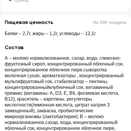
Бренд
Пищевая ценность
На 100г продукта
Белки – 2,7г, жиры – 1,2г, углеводы – 12,1г
Состав
А – молоко нормализованное, сахар, вода, глюкозно-
фруктозный сироп, концентрированный яблочный сок,
концентрированное яблочное пюре,сыворотка
молочная cухая, ароматизаторы , концентрированный
мультифруктовый сок, стабилизатор – пектины,
концентрированныйклубничный сок, витаминный
премикс (витамины: А, D3, Е, В6, фолиевая кислота,
В12), краситель – каротины, регуляторы
кислотности(лимонная кислота, цитрат натрия 3
замещенный), закваска, пробиотические
микроорганизмы (лактобактерии); В – молоко
нормализованное,сахар, вода, концентрированный
яблочный сок, концентрированное яблочное пюре,