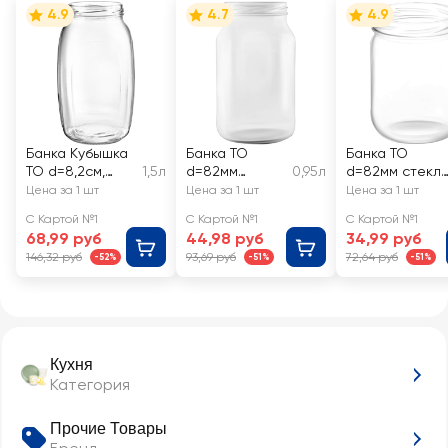
4.9
4.7
4.9
Банка Кубышка
Банка ТО
Банка ТО
ТО d=8,2см,
1,5л
d=82мм
0,95л
d=82мм стекл
стекло
стекло 950мл
500мл
Цена за 1 шт
Цена за 1 шт
Цена за 1 шт
С Картой №1
С Картой №1
С Картой №1
68,99 руб
44,98 руб
34,99 руб
146,32 руб
93,69 руб
72,64 руб
-52%
-51%
-51%
Кухня
Категория
Прочие Товары