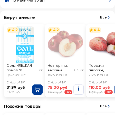
В наличии 95 шт
Берут вместе
Все
4.9
4.2
4.4
Соль ИЛЕЦКАЯ
Нектарины,
Персики
помол №1
1кг
весовые
0.5 кг
плоские,
весовые
Цена за 1 шт
149,99 ₽ за 1 кг
219,99 ₽ за 1 кг
С Картой №1
С Картой №1
С Картой №1
31,99 руб
75,00 руб
110,00 руб
33,69 руб
102,63 руб
157,90 руб
-26%
-30%
Похожие товары
Все