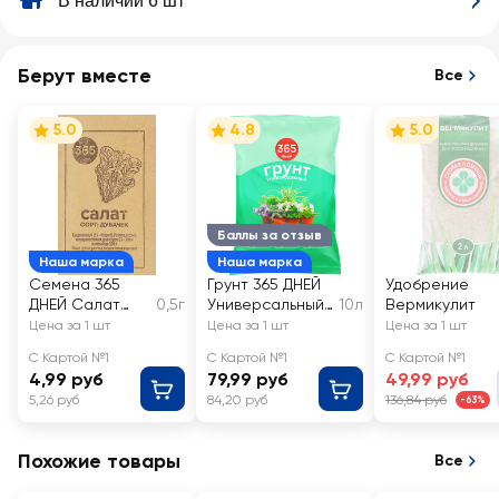
В наличии 6 шт
Берут вместе
Все
5.0
4.8
5.0
Баллы за отзыв
Наша марка
Наша марка
Семена 365
Грунт 365 ДНЕЙ
Удобрение
ДНЕЙ Салат
0,5г
Универсальный
10л
Вермикулит
Дубачек
2
Цена за 1 шт
Цена за 1 шт
Цена за 1 шт
С Картой №1
С Картой №1
С Картой №1
4,99 руб
79,99 руб
49,99 руб
5,26 руб
84,20 руб
136,84 руб
-63%
Похожие товары
Все