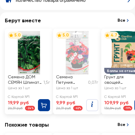
Количество товара ограничено
Берут вместе
Все
5.0
5.0
4.7
Баллы за отзы
Семена ДОМ
Семена
Грунт для
СЕМЯН Шпинат
1,5г
Петуния
0,07г
овощей
Матадор
Балконная
GIARDINO CLU
Цена за 1 шт
Цена за 1 шт
Цена за 1 шт
С Картой №1
С Картой №1
С Картой №1
19,99 руб
9,99 руб
109,99 руб
26,31 руб
26,31 руб
136,84 руб
-24%
-62%
-19%
Похожие товары
Все