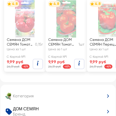
4.8
4.8
4.8
Семена ДОМ
Семена ДОМ
Семена ДОМ
СЕМЯН Томат
0,15г
СЕМЯН Томат
1шт
СЕМЯН Перец
Японский краб,
Сибирский
сладкий
Цена за 1 шт
Цена за 1 шт
Цена за 1 шт
Арт. 17752
скороспелый, уп
красный
С Картой №1
С Картой №1
С Картой №1
Калифорнийск
9,99 руб
9,99 руб
9,99 руб
е чудо
26,31 руб
26,31 руб
26,31 руб
-62%
-62%
-62%
Категория
ДОМ СЕМЯН
Бренд