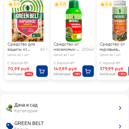
5.0
5.0
4.4
Средство для
Средство от
Средство от
защиты от
60 г
насекомых-
250мл
муравьев
насекомых-
вредителей
GREEN BELT
Цена за 1 шт
Цена за 1 шт
Цена за 1 шт
вредителей
GREEN BELT
Муравьин, Арт.
С Картой №1
С Картой №1
С Картой №1
ГРИН БЭЛТ
Зеленое
01-950
70,99 руб
149,99 руб
379,99 руб
Карбофос, Арт.
мыло, с
94,73 руб
210,52 руб
547,36 руб
-25%
-28%
-30%
01-147
маслом
цитронеллы,
Арт. 01-741
Дача и сад
Категория
GREEN BELT