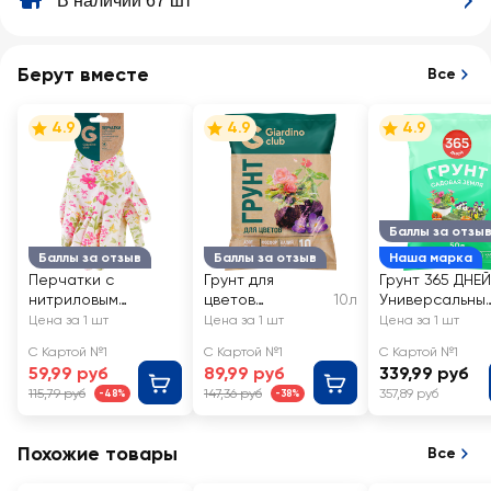
В наличии 67 шт
Берут вместе
Все
4.9
4.9
4.9
Баллы за отзы
Баллы за отзыв
Баллы за отзыв
Наша марка
Перчатки с
Грунт для
Грунт 365 ДНЕЙ
нитриловым
цветов
10л
Универсальный
покрытием
GIARDINO CLUB
земля садовая
Цена за 1 шт
Цена за 1 шт
Цена за 1 шт
GIARDINO CLUB р.
С Картой №1
С Картой №1
С Картой №1
M, L полиэстер, Арт.
59,99 руб
89,99 руб
339,99 руб
GVGL10-1
115,79 руб
147,36 руб
357,89 руб
-48%
-38%
Похожие товары
Все