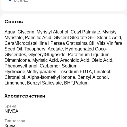
Бренд
Состав
Aqua, Glycerin, Myristyl Alcohol, Cetyl Palmiate, Myristyl
Myristate, Palmitic Acid, Glyceril Stearate SE, Stearic Acid,
CeraMicrocristallllina I Persea Gratissima Oil, Vitis Vinifera
Seed Oil, Tocopheryl Acetate, Hydrogenated Coco-
Glycerides, GlycerylGlugoside, Paraffinum Liquidum,
Dimethicone, Myristic Acid, Arachidic Acid, Oleic Acid,
Phenoxyethanol, Carbomer, Sodium
Hydroxide,Methylparaben, Trisodium EDTA, Linalool,
Citronellol, Alpha-Isomethyl Ionone, Benzyl Alcohol,
Limonene, Benzyl Salicylate, BHT,Parfum
Характеристики
Бренд
NIVEA
Тип товара
Крем