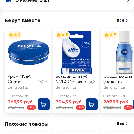
В наличии 2 шт
Берут вместе
Все
4.9
4.8
4.9
Крем NIVEA
Бальзам для губ
Средство для
Creme
150мл
NIVEA Основной
4,8г
удаления
универсальны
уход с маслом
макияжа с
Цена за 1 шт
Цена за 1 шт
Цена за 1 шт
й,
а дерева ши и
глаз NIVEA
С Картой №1
С Картой №1
С Картой №1
увлажняющий
витаминами С и
Двойной
269,99 руб
204,99 руб
269,99 руб
с пантенолом
Е
эффект
378,99 руб
284,29 руб
392,20 руб
-28%
-27%
-31%
Похожие товары
Все