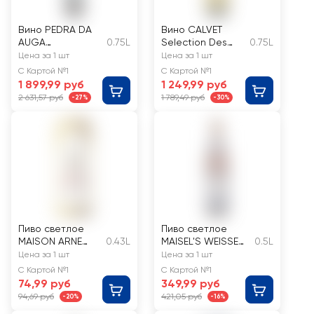
Вино PEDRA DA
Вино CALVET
AUGA
0.75L
Selection Des
0.75L
Альбариньо Риас
Princes Бордо
Цена за 1 шт
Цена за 1 шт
Байшас
сортовое
С Картой №1
С Картой №1
ординарное
ординарное
1 899,99 руб
1 249,99 руб
сортовое белое
белое сухое
2 631,57 руб
1 789,49 руб
-27%
-30%
сухое
Пиво светлое
Пиво светлое
MAISON ARNE
0.43L
MAISEL'S WEISSE
0.5L
Блонд Эль
Original
Цена за 1 шт
Цена за 1 шт
пастеризованно
пшеничное
С Картой №1
С Картой №1
е 6,6%
нефильтрованное
74,99 руб
349,99 руб
непастеризованн
94,69 руб
421,05 руб
-20%
-16%
ое 5,1%