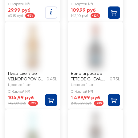
182534
Мюнхенское
С Картой №1
С Картой №1
нефильтрованное
29,99 руб
109,99 руб
непастеризованн
63,15 руб
142,10 руб
-52%
-22%
ое
неосветленное
4,7%
Пиво светлое
Вино игристое
VELKOPOPOVICK
0.45L
TETE DE CHEVAL
0.75L
Y KOZEL
Российское
Цена за 1 шт
Цена за 1 шт
пастеризованное
выдержанное
С Картой №1
С Картой №1
, 4%
белое брют
104,99 руб
1 499,99 руб
142,09 руб
2 105,29 руб
-26%
-28%