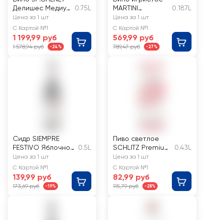
Делишес Медиум
0.75L
MARTINI
0.187L
Свит розовое
Просекко белое
Цена за 1 шт
Цена за 1 шт
полусладкое
сухое
С Картой №1
С Картой №1
1 199,99 руб
569,99 руб
1 578,94 руб
789,47 руб
-24%
-27%
Сидр SIEMPRE
Пиво светлое
FESTIVO Яблочно-
0.5L
SCHLITZ Premium
0.43L
вишневый
Helles
Цена за 1 шт
Цена за 1 шт
ароматизированн
фильтрованное
С Картой №1
С Картой №1
ый газированный
пастеризованно
139,99 руб
82,99 руб
5,5%
е 5%
173,69 руб
115,79 руб
-19%
-28%