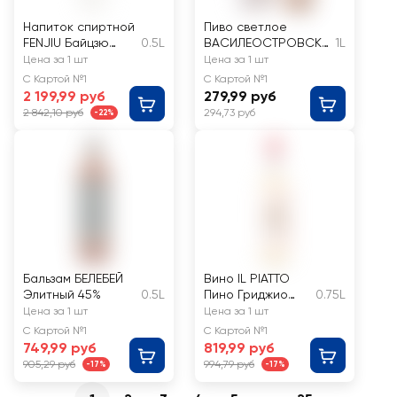
Напиток спиртной
Пиво светлое
FENJIU Байцзю
0.5L
ВАСИЛЕОСТРОВСКО
1L
зерновой
Е Светлое
Цена за 1 шт
Цена за 1 шт
дистиллированны
фильтрованное
С Картой №1
С Картой №1
й купажированный
пастеризованное
2 199,99 руб
279,99 руб
53%
4,5%
2 842,10 руб
294,73 руб
-22%
Бальзам БЕЛЕБЕЙ
Вино IL PIATTO
Элитный 45%
0.5L
Пино Гриджио
0.75L
Розато Делле
Цена за 1 шт
Цена за 1 шт
Венеция
С Картой №1
С Картой №1
сортовое
749,99 руб
819,99 руб
ординарное
905,29 руб
994,79 руб
-17%
-17%
розовое
полусухое