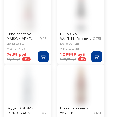
Пиво светлое
Вино SAN
MAISON ARNE
0.43L
VALENTIN Гарнача
0.75L
Премиум Лагер
сортовое
Цена за 1 шт
Цена за 1 шт
пастеризованно
ординарное
С Картой №1
С Картой №1
е 4,8%
красное сухое
74,99 руб
1 099,99 руб
94,69 руб
1 631,57 руб
-20%
-32%
Водка SIBERIAN
Напиток пивной
EXPRESS 40%
0.7L
темный
0.45L