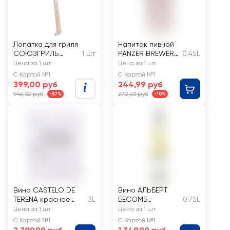
Лопатка для гриля
Напиток пивной
СОЮЗГРИЛЬ
1 шт
PANZER BREWERY
0.45L
40см, Арт. N1-A14
Малинуа
Цена за 1 шт
Цена за 1 шт
нефильтрованны
С Картой №1
С Картой №1
й
399,00 руб
244,99 руб
непастеризованн
946,32 руб
272,63 руб
-57%
-10%
ый
неосветленный
6,9%
Вино CASTELO DE
Вино АЛЬБЕРТ
TERENA красное
3L
БЕСОМБ
0.75L
сухое
МЮСКАДЕ Севр и
Цена за 1 шт
Цена за 1 шт
Мен Сюр Ли
С Картой №1
С Картой №1
сортовое