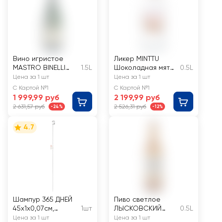
Вино игристое
Ликер MINTTU
MASTRO BINELLI
1.5L
Шоколадная мята,
0.5L
Премиум Москато
со вкусом
Цена за 1 шт
Цена за 1 шт
Эмилия-Романья
шоколада и мяты
С Картой №1
С Картой №1
белое
32–35%,
1 999,99 руб
2 199,99 руб
полусладкое
десертный
2 631,57 руб
2 526,31 руб
-24%
-12%
4.7
Шампур 365 ДНЕЙ
Пиво светлое
45x1x0,07см,
1шт
ЛЫСКОВСКИЙ
0.5L
угловой, Арт.
СБОРНИК
Цена за 1 шт
Цена за 1 шт