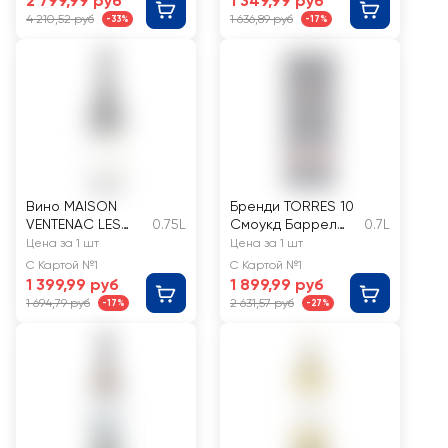
2 799,99 руб
1 349,99 руб
выдержанное
4 210,52 руб
1 636,89 руб
-33%
-17%
белое сухое
Вино MAISON
Бренди TORRES 10
VENTENAC LES
0.75L
Смоукд Баррел
0.7L
ALIZIES SYRAH
38%, п/у
Цена за 1 шт
Цена за 1 шт
Пэй д'Ок
С Картой №1
С Картой №1
сортовое
1 399,99 руб
1 899,99 руб
ординарное
1 694,79 руб
2 631,57 руб
-17%
-27%
красное сухое