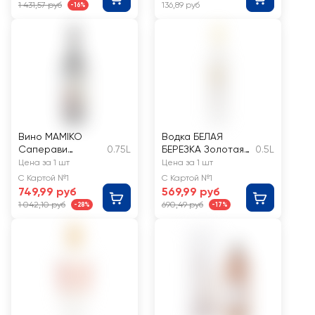
1 431,57 руб
136,89 руб
-16%
Вино MAMIKO
Водка БЕЛАЯ
Саперави
0.75L
БЕРЕЗКА Золотая
0.5L
ординарное
40%
Цена за 1 шт
Цена за 1 шт
сортовое
С Картой №1
С Картой №1
красное сухое
749,99 руб
569,99 руб
1 042,10 руб
690,49 руб
-28%
-17%