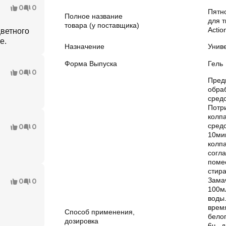
0
0
Пятн
Полное название
для т
товара (у поставщика)
Actio
цветного
е.
Назначение
Унив
Форма Выпуска
Гель
0
0
Пред
обра
средс
Потр
колпа
сред
0
0
10ми
колп
согла
поме
стир
Зама
0
0
100м
воды
врем
Способ применения,
белог
дозировка
6ч., 