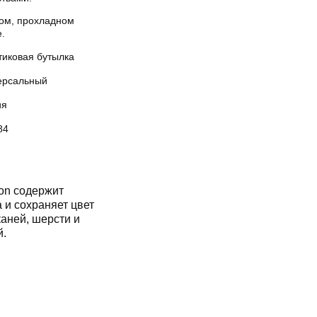
хом, прохладном
.
тиковая бутылка
ерсальный
ия
84
on содержит
 и сохраняет цвет
аней, шерсти и
й.