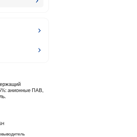
одержащий
5%: анионные ПАВ,
ль.
SH
овыводитель