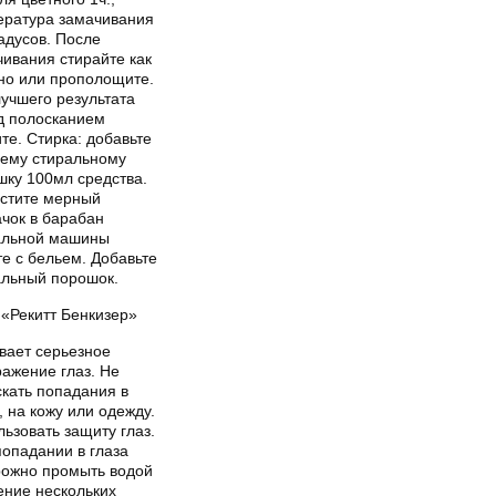
ература замачивания
адусов. После
чивания стирайте как
но или прополощите.
учшего результата
д полосканием
те. Стирка: добавьте
шему стиральному
шку 100мл средства.
стите мерный
ачок в барабан
альной машины
е с бельем. Добавьте
альный порошок.
«Рекитт Бенкизер»
вает серьезное
ажение глаз. Не
скать попадания в
, на кожу или одежду.
ьзовать защиту глаз.
попадании в глаза
рожно промыть водой
ение нескольких