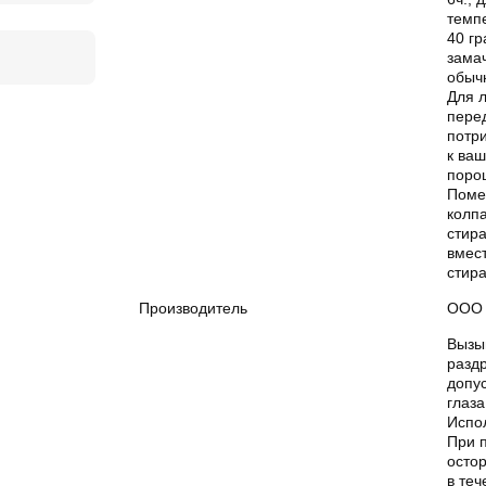
темп
40 гр
зама
обыч
Для л
пере
потри
к ва
поро
Поме
колп
стир
вмест
стир
Производитель
ООО 
Вызы
раздр
допу
глаза
Испол
При 
осто
в теч