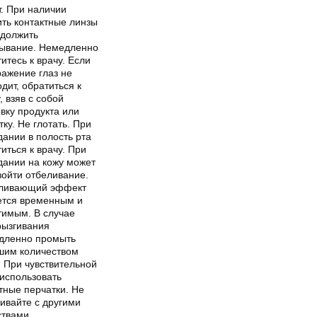
т. При наличии
ить контактные линзы
одолжить
ывание. Немедленно
итесь к врачу. Если
ражение глаз не
дит, обратиться к
, взяв с собой
вку продукта или
тку. Не глотать. При
ании в полость рта
иться к врачу. При
дании на кожу может
зойти отбеливание.
ливающий эффект
ется временным и
тимым. В случае
рызгивания
дленно промыть
шим количеством
. При чувствительной
 использовать
тные перчатки. Не
ивайте с другими
ствами.