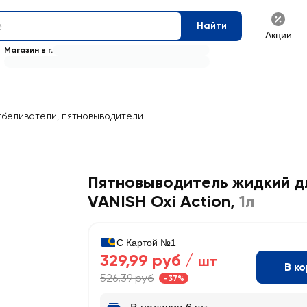
Найти
Акции
Магазин в г.
беливатели, пятновыводители
—
Пятновыводитель жидкий д
VANISH Oxi Action
,
1л
С Картой №1
329,99 руб /
шт
В к
526,39 руб
-37%