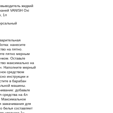
овыводитель жидкий
каней VANISH Oxi
n, 1л
ерсальный
варительная
ботка: нанесите
тво на пятно.
ите пятно мерным
чком. Оставьте
ство максимально на
н. Наполните мерный
ачок средством
сно инструкции и
стите в барабан
альной машины.
чивание: добавьте
л средства на 4л
. Максимальное
я замачивания для
о белья составляет
для цветного 1ч.,