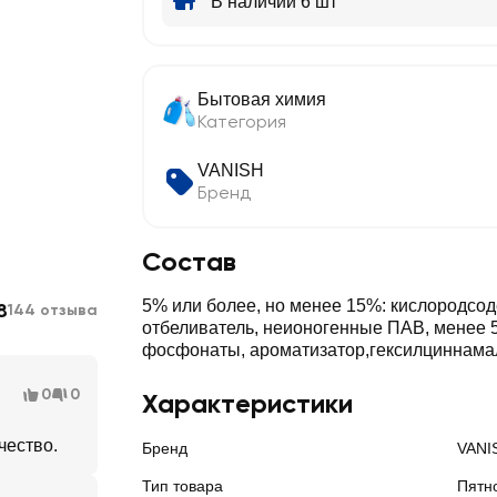
В наличии 6 шт
Бытовая химия
Категория
VANISH
Бренд
Состав
5% или более, но менее 15%: кислородс
8
144 отзыва
отбеливатель, неионогенные ПАВ, менее 
фосфонаты, ароматизатор,гексилциннама
0
0
Характеристики
чество.
Бренд
VANI
Тип товара
Пятн