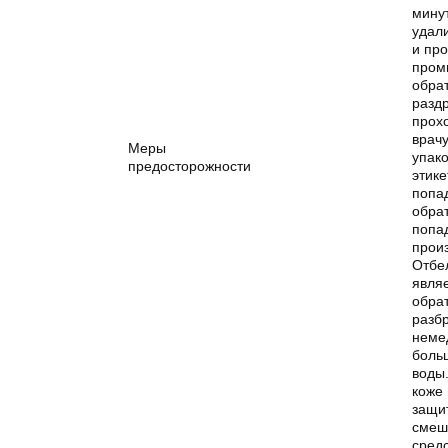
мину
удал
и пр
пром
обрат
разд
прохо
врачу
Меры
упако
предосторожности
этике
попад
обрат
попа
прои
Отбе
явля
обра
разб
неме
боль
воды
коже
защи
смеш
сред