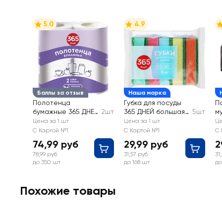
5.0
4.9
Баллы за отзыв
Наша марка
Полотенца
Губка для посуды
П
бумажные 365 ДНЕЙ
2шт
365 ДНЕЙ большая
5шт
м
2-слоя, белые
9х6,3х2,5см
3
Цена за 1 шт
Цена за 1 шт
Це
С Картой №1
С Картой №1
С 
74,99 руб
29,99 руб
2
78,99 руб
31,57 руб
31
до 350 шт
до 168 шт
до
Похожие товары