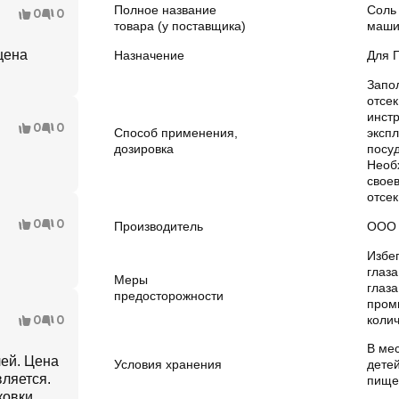
Полное название
Соль
0
0
товара (у поставщика)
маши
цена
Назначение
Для 
Запо
отсек
инст
0
0
Способ применения,
экспл
дозировка
посу
Необ
свое
отсек
0
0
Производитель
ООО 
Избе
глаза
Меры
глаз
предосторожности
пром
0
0
коли
В мес
лей. Цена
Условия хранения
детей
ляется.
пище
ковки