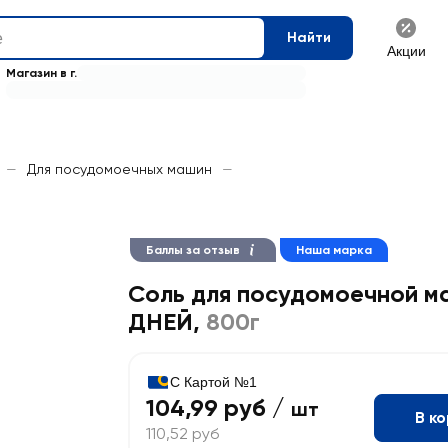
Найти
Акции
Магазин в г.
—
Для посудомоечных машин
—
Баллы за отзыв
Наша марка
Соль для посудомоечной м
ДНЕЙ
,
800г
С Картой №1
104,99 руб /
шт
В к
110,52 руб