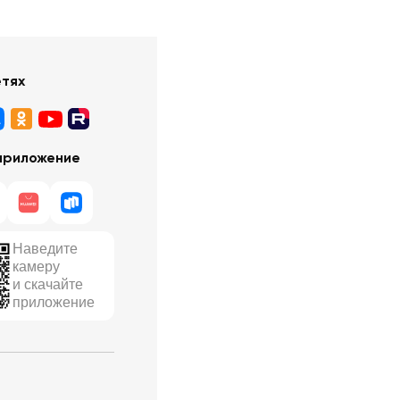
етях
приложение
Наведите
камеру
и скачайте
приложение