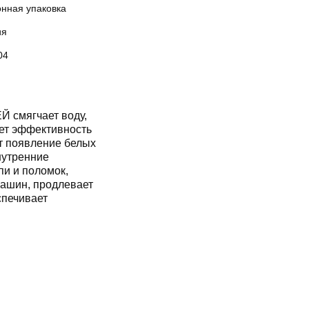
онная упаковка
ия
04
 смягчает воду,
ет эффективность
т появление белых
нутренние
и и поломок,
машин, продлевает
спечивает