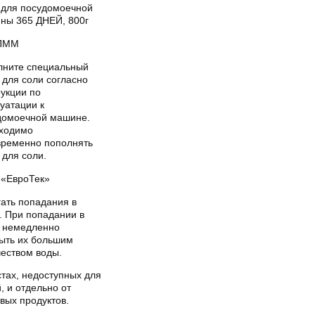
 для посудомоечной
ны 365 ДНЕЙ, 800г
ПММ
лните специальный
 для соли согласно
рукции по
уатации к
домоечной машине.
ходимо
временно пополнять
 для соли.
«ЕвроТек»
гать попадания в
. При попадании в
а немедленно
ыть их большим
чеством воды.
тах, недоступных для
, и отдельно от
вых продуктов.