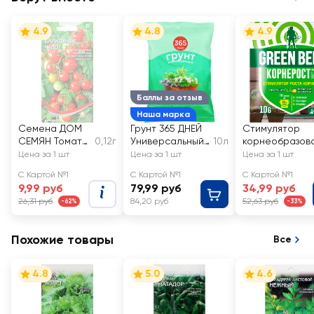
4.9
4.8
4.9
Баллы за отзыв
Наша марка
Семена ДОМ
Грунт 365 ДНЕЙ
Стимулятор
СЕМЯН Томат
0,12г
Универсальный
10л
корнеобразов
Балконное
2
ия ГРИН БЭЛТ
Цена за 1 шт
Цена за 1 шт
Цена за 1 шт
чудо
Корнерост, Арт
С Картой №1
С Картой №1
С Картой №1
01-584
9,99 руб
79,99 руб
34,99 руб
26,31 руб
84,20 руб
52,63 руб
-62%
-33%
Похожие товары
Все
4.8
5.0
4.6