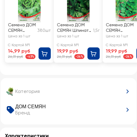
Семена ДОМ
Семена ДОМ
Семена ДОМ
СЕМЯН
380шт
СЕМЯН Шпинат
1,5г
СЕМЯН
Салат Азарт
Матадор
Сельдерей
Цена за 1 шт
Цена за 1 шт
Цена за 1 шт
листовой
С Картой №1
С Картой №1
С Картой №1
Нежный
14,99 руб
19,99 руб
19,99 руб
26,31 руб
26,31 руб
26,31 руб
-43%
-24%
-24%
Категория
ДОМ СЕМЯН
Бренд
Характеристики