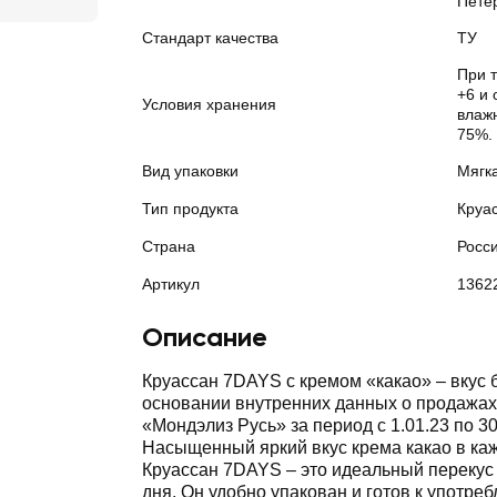
Пете
Стандарт качества
ТУ
При 
+6 и
Условия хранения
влаж
75%.
Вид упаковки
Мягк
Тип продукта
Круа
Страна
Росс
Артикул
1362
Описание
Круассан 7DAYS с кремом «какао» – вкус 
основании внутренних данных о продажа
«Мондэлиз Русь» за период с 1.01.23 по 30
Насыщенный яркий вкус крема какао в ка
Круассан 7DAYS – это идеальный перекус
дня. Он удобно упакован и готов к употре