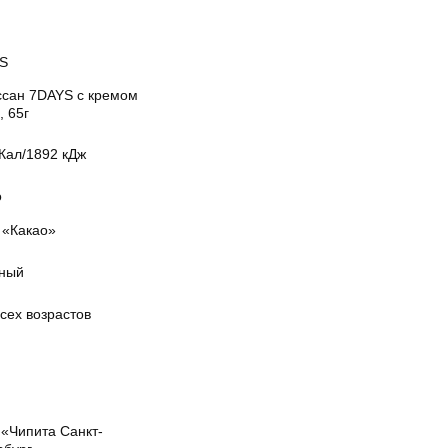
S
ссан 7DAYS с кремом
, 65г
Кал/1892 кДж
о
 «Какао»
ный
сех возрастов
«Чипита Санкт-