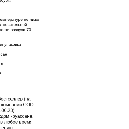
рбург»
температуре не ниже
 относительной
ности воздуха 70–
ая упаковка
ссан
ия
2
бестселлер (на
х компании ООО
.06.23).
ждом круассане.
 в любое время
блению.