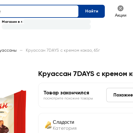
Найти
Акции
Магазин в г.
уассаны
—
Круассан 7DAYS с кремом какао, 65г
Круассан 7DAYS с кремом 
Товар закончился
Похожие
посмотрите похожие товары
Сладости
Категория