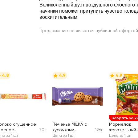
Великолепный дуэт воздушного слоеного 
начинки поможет притупить чувство голода
восхитительным.
Предложение не является публичной офертой
4.8
4.9
4.9
Забрать за 2
олоко сгущенное
Печенье MILKA с
Мармелад
ареное
70г
кусочками
126г
жевательный
ВИТЛОГОРЬЕ в
молочного
MAMBA Фрум
на за 1 шт
Цена за 1 шт
Цена за 1 шт