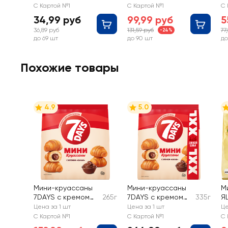
какао
в
С Картой №1
С Картой №1
С 
тр
34,99 руб
99,99 руб
5
з
36,89 руб
131,59 руб
77
-24%
до 69 шт
до 90 шт
до
Похожие товары
4.9
5.0
Мини-круассаны
Мини-круассаны
М
7DAYS с кремом
265г
7DAYS с кремом
335г
Я
какао
какао
ш
Цена за 1 шт
Цена за 1 шт
Це
к
С Картой №1
С Картой №1
С 