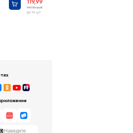
119,99 руб
147,36 руб
-18%
до 14 шт
етях
приложение
Наведите