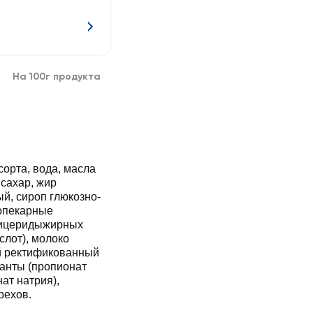
На 100г продукта
орта, вода, масла
 сахар, жир
й, сироп глюкозно-
бопекарные
глицеридыжирных
слот), молоко
ый ректификованный
ванты (пропионат
нат натрия),
рехов.