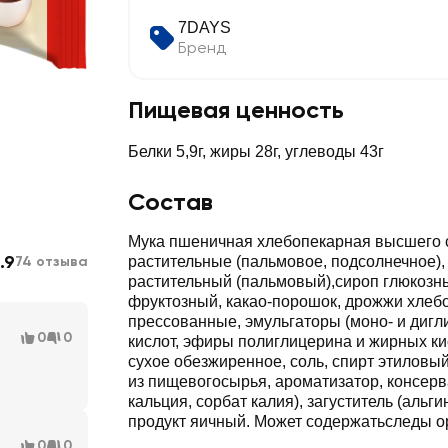
7DAYS
Бренд
Пищевая ценность
Белки 5,9г, жиры 28г, углеводы 43г
Состав
Мука пшеничная хлебопекарная высшего с
.9
74 отзыва
растительные (пальмовое, подсолнечное),
растительный (пальмовый),сироп глюкозны
фруктозный, какао-порошок, дрожжи хле
прессованные, эмульгаторы (моно- и ди
0
0
кислот, эфиры полиглицерина и жирных ки
сухое обезжиренное, соль, спирт этилов
из пищевогосырья, ароматизатор, консер
кальция, сорбат калия), загуститель (альги
продукт яичный. Может содержатьследы о
0
0