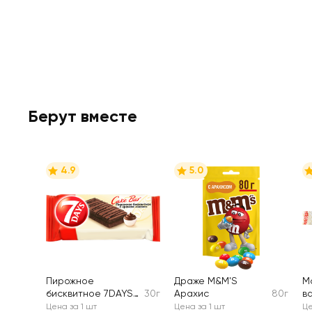
Берут вместе
4.9
5.0
Пирожное
Драже M&M'S
М
бисквитное 7DAYS
30г
Арахис
80г
в
Cake Bar с кремом
С
Цена за 1 шт
Цена за 1 шт
Це