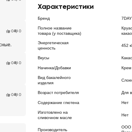
Характеристики
Бренд
7DAY
Полное название
Круа
0
0
товара (у поставщика)
какао
Энергетическая
сные.
452 к
ценность
Вкусы
Кака
0
0
Начинка/Добавки
Крем
Вид бакалейного
Слое
изделия
Возраст потребителя
Для в
0
0
Содержание глютена
Нет
Изготовлено на
Нет
сливочном масле
ООО 
Производитель