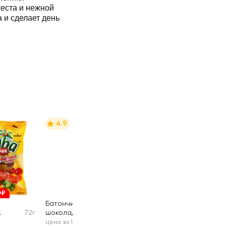
теста и нежной
 и сделает день
4.9
9₽
Батончик
72г
шоколадный
29г
еладки
GOODMIX
Цена за 1 шт