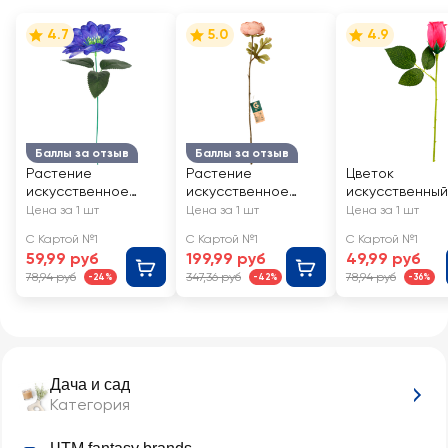
4.7
5.0
4.9
Баллы за отзыв
Баллы за отзыв
Растение
Растение
Цветок
искусственное
искусственное
искусственный
GIARDINO CLUB
GIARDINO CLUB
Роза 28см, в
Цена за 1 шт
Цена за 1 шт
Цена за 1 шт
Георгин h=47см,
Ранункулюс 45см,
ассортименте,
С Картой №1
С Картой №1
С Картой №1
Арт. ML23208
Арт. 222107-7
WinR-00
59,99 руб
199,99 руб
49,99 руб
78,94 руб
347,36 руб
78,94 руб
-24%
-42%
-36%
Дача и сад
Категория