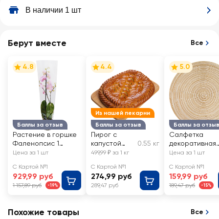
В наличии 1 шт
Берут вместе
Все
4.8
4.4
5.0
Из нашей пекарни
Баллы за отзыв
Баллы за отзыв
Баллы за отзы
Растение в горшке
Пирог с
Салфетка
Фаленопсис 1
капустой
0.55 кг
декоративная
ветка d=12см
ЛЕНТА FRESH,
HOMECLUB цве
Цена за 1 шт
499,99 ₽ за 1 кг
Цена за 1 шт
весовой
бежевый мелан
С Картой №1
С Картой №1
С Картой №1
Арт. LF-C2
929,99 руб
274,99 руб
159,99 руб
1 157,89 руб
289,47 руб
189,47 руб
-19%
-15%
Похожие товары
Все