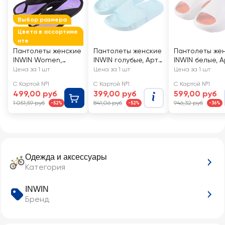
Выбор размера
Цвета в ассортиме
нте
Пантолеты женские
Пантолеты женские
Пантолеты же
INWIN Women,
INWIN голубые, Арт.
INWIN белые, А
черные, Арт.
FFC03-11
FFC03-24
Цена за 1 шт
Цена за 1 шт
Цена за 1 шт
SW21012
С Картой №1
С Картой №1
С Картой №1
499,00 руб
399,00 руб
599,00 руб
1 051,59 руб
841,06 руб
946,32 руб
-52%
-52%
-36%
Одежда и аксессуары
Категория
INWIN
Бренд