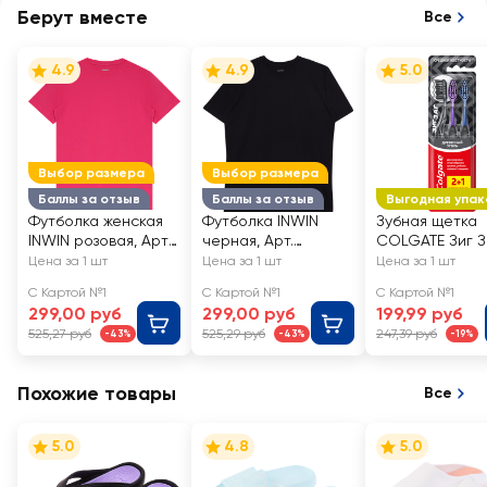
Берут вместе
Все
4.9
4.9
5.0
Выбор размера
Выбор размера
Баллы за отзыв
Баллы за отзыв
Выгодная упак
Футболка женская
Футболка INWIN
Зубная щетка
INWIN розовая, Арт.
черная, Арт.
COLGATE Зиг З
BF-1, SSCL2022-1
ob_103/ADT-1
Древесный уго
Цена за 1 шт
Цена за 1 шт
Цена за 1 шт
средней жестк
С Картой №1
С Картой №1
С Картой №1
2+1, 3шт
299,00 руб
299,00 руб
199,99 руб
525,27 руб
525,29 руб
247,39 руб
-43%
-43%
-19%
Похожие товары
Все
5.0
4.8
5.0