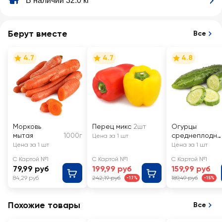
В наличии 32.0 кг
Берут вместе
Все
4.7
4.7
4.8
Морковь
Перец микс
2шт
Огурцы
мытая
1000г
среднеплодны
Цена за 1 шт
е Атлет
Цена за 1 шт
Цена за 1 шт
колючие
С Картой №1
С Картой №1
С Картой №1
79,99 руб
199,99 руб
159,99 руб
84,29 руб
242,19 руб
189,49 руб
-17%
-15%
Похожие товары
Все