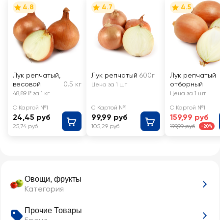
4.8
4.7
4.5
Лук репчатый,
Лук репчатый
600г
Лук репчатый
весовой
0.5 кг
отборный
Цена за 1 шт
48,89 ₽ за 1 кг
Цена за 1 шт
С Картой №1
С Картой №1
С Картой №1
24,45 руб
99,99 руб
159,99 руб
25,74 руб
105,29 руб
199,99 руб
-20%
Овощи, фрукты
Категория
Прочие Товары