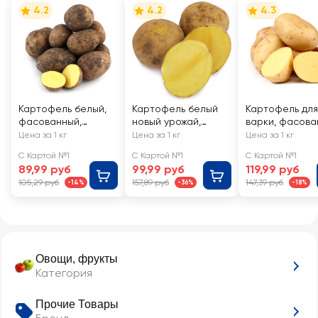
4.2
4.2
4.3
Картофель белый,
Картофель белый
Картофель для
фасованный,
новый урожай,
варки, фасова
весовой
фасованный,
весовой
Цена за 1 кг
Цена за 1 кг
Цена за 1 кг
весовой
С Картой №1
С Картой №1
С Картой №1
89,99 руб
99,99 руб
119,99 руб
105,29 руб
157,89 руб
147,39 руб
-14%
-36%
-18%
Овощи, фрукты
Категория
Прочие Товары