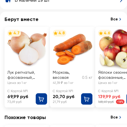
В наличии 19 шт
Берут вместе
Все
4.7
4.8
4.6
Лук репчатый,
Морковь,
Яблоки сезонн
фасованный,
весовая
0.5 кг
фасованные,
весовой
весовые
Цена за 1 кг
41,39 ₽ за 1 кг
Цена за 1 кг
С Картой №1
С Картой №1
С Картой №1
69,99 руб
20,70 руб
139,99 руб
73,69 руб
21,79 руб
168,49 руб
-16%
Похожие товары
Все