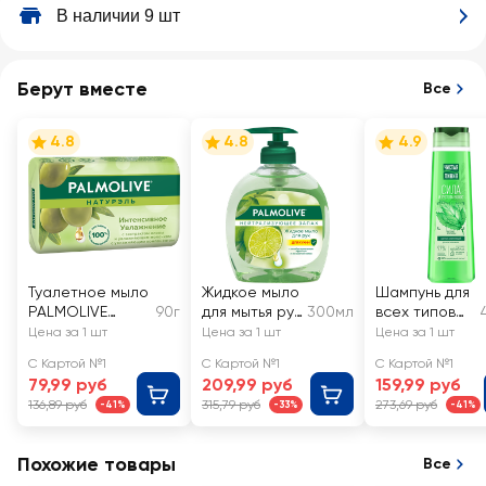
В наличии 9 шт
Берут вместе
Все
4.8
4.8
4.9
Туалетное мыло
Жидкое мыло
Шампунь для
PALMOLIVE
90г
для мытья рук
300мл
всех типов
Натурэль
PALMOLIVE
волос
Цена за 1 шт
Цена за 1 шт
Цена за 1 шт
Интенсивное
Нейтрализую
ЧИСТАЯ
С Картой №1
С Картой №1
С Картой №1
увлажнение с
щее запах с
ЛИНИЯ
79,99 руб
209,99 руб
159,99 руб
экстрактом
антибактери
Крапива, на
136,89 руб
315,79 руб
273,69 руб
-41%
-33%
-41%
оливы и
альным
отваре
увлажняющим
эффектом
целебных
молочком
трав
Похожие товары
Все