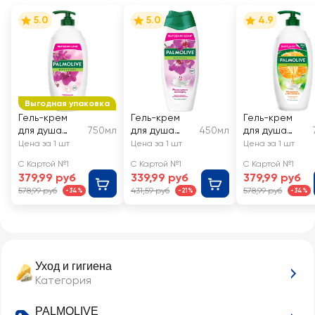
5.0
5.0
4.9
Выгодная упаковка
Гель-крем
Гель-крем
Гель-крем
для душа
750мл
для душа
450мл
для душа
PALMOLIVE
PALMOLIVE
PALMOLIVE
Цена за 1 шт
Цена за 1 шт
Цена за 1 шт
Натурэль
Натурэль
Натурэль
С Картой №1
С Картой №1
С Картой №1
Роскошная
Роскошная
Мандарин и
379,99 руб
339,99 руб
379,99 руб
мягкость
мягкость
витамин С с
578,99 руб
431,59 руб
578,99 руб
-34%
-21%
-34%
Черная
Черная
увлажняющим
орхидея с
орхидея и
молочком
увлажняющим
увлажняюще
молочком
е молочко
Уход и гигиена
Категория
PALMOLIVE