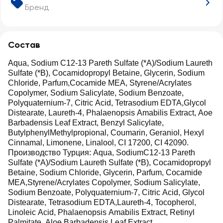
Бренд
Состав
Aqua, Sodium C12-13 Pareth Sulfate (*A)/Sodium Laureth
Sulfate (*B), Cocamidopropyl Betaine, Glycerin, Sodium
Chloride, Parfum,Cocamide MEA, Styrene/Acrylates
Copolymer, Sodium Salicylate, Sodium Benzoate,
Polyquaternium-7, Citric Acid, Tetrasodium EDTA,Glycol
Distearate, Laureth-4, Phalaenopsis Amabilis Extract, Aoe
Barbadensis Leaf Extract, Benzyl Salicylate,
ButylphenylMethylpropional, Coumarin, Geraniol, Hexyl
Cinnamal, Limonene, Linalool, CI 17200, CI 42090.
Производство Турция: Aqua, SodiumC12-13 Pareth
Sulfate (*A)/Sodium Laureth Sulfate (*B), Cocamidopropyl
Betaine, Sodium Chloride, Glycerin, Parfum, Cocamide
MEA,Styrene/Acrylates Copolymer, Sodium Salicylate,
Sodium Benzoate, Polyquaternium-7, Citric Acid, Glycol
Distearate, Tetrasodium EDTA,Laureth-4, Tocopherol,
Linoleic Acid, Phalaenopsis Amabilis Extract, Retinyl
Palmitate, Aloe Barbadensis Leaf Extract,