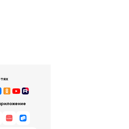
етях
приложение