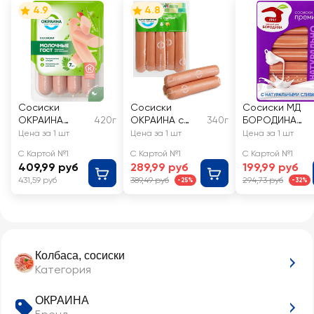
4.9
4.8
Сосиски
Сосиски
Сосиски МД
ОКРАИНА
420г
ОКРАИНА с
340г
БОРОДИНА
Молочные
сыром
Премиум с
Цена за 1 шт
Цена за 1 шт
Цена за 1 шт
натуральными
С Картой №1
С Картой №1
С Картой №1
сливками
409,99 руб
289,99 руб
199,99 руб
431,59 руб
389,49 руб
294,73 руб
-25%
-32%
Колбаса, сосиски
Категория
ОКРАИНА