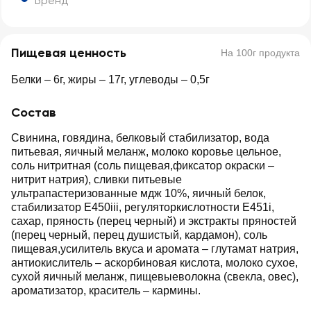
Бренд
Пищевая ценность
На 100г продукта
Белки – 6г, жиры – 17г, углеводы – 0,5г
Состав
Свинина, говядина, белковый стабилизатор, вода
питьевая, яичный меланж, молоко коровье цельное,
соль нитритная (соль пищевая,фиксатор окраски –
нитрит натрия), сливки питьевые
ультрапастеризованные мдж 10%, яичный белок,
стабилизатор Е450iii, регуляторкислотности Е451i,
сахар, пряность (перец черный) и экстракты пряностей
(перец черный, перец душистый, кардамон), соль
пищевая,усилитель вкуса и аромата – глутамат натрия,
антиокислитель – аскорбиновая кислота, молоко сухое,
сухой яичный меланж, пищевыеволокна (свекла, овес),
ароматизатор, краситель – кармины.