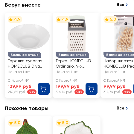
Берут вместе
Все
4.9
4.9
5.0
Баллы за отзыв
Баллы за отзыв
Баллы за отзы
Тарелка суповая
Терка HOMECLUB
Набор шпажек
HOMECLUB Diva
Ordinario, 4-х
HOMECLUB Pear
20см, стекло, Арт.
гранная,
бамбук, Арт. CP
Цена за 1 шт
Цена за 1 шт
Цена за 1 шт
NMQP80T
23x10x7,6см,
50шт
С Картой №1
С Картой №1
С Картой №1
нержавеющая
129,99 руб
199,99 руб
99,99 руб
сталь, пластик
210,59 руб
314,74 руб
314,74 руб
-38%
-36%
-68%
Похожие товары
Все
5.0
5.0