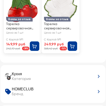
Баллы за отзыв
Баллы за отзыв
Тарелка
Тарелка
сервировочная
сервировочная
HOMECLUB Вишня
HOMECLUB Лист
Цена за 1 шт
Цена за 1 шт
21х19см, стекло,
20см керамика,
С Картой №1
С Картой №1
Арт. F42-2
Арт. COS34
149,99 руб
249,99 руб
242,10 руб
368,42 руб
-38%
-32%
Кухня
Категория
HOMECLUB
Бренд