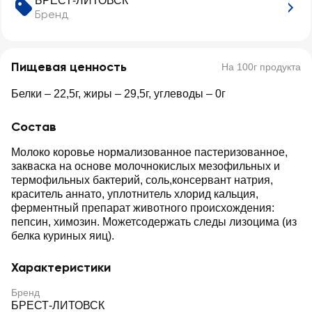
БРЕСТ-ЛИТОВСК
Бренд
Пищевая ценность
На 100г продукта
Белки – 22,5г, жиры – 29,5г, углеводы – 0г
Состав
Молоко коровье нормализованное пастеризованное,
закваска на основе молочнокислых мезофильных и
термофильных бактерий, соль,консервант натрия,
краситель аннато, уплотнитель хлорид кальция,
ферментный препарат животного происхождения:
пепсин, химозин. Можетсодержать следы лизоцима (из
белка куриных яиц).
Характеристики
Бренд
БРЕСТ-ЛИТОВСК