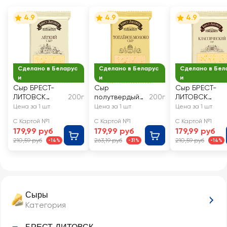
4.9
4.9
4.9
Сделано в Беларус
Сделано в Беларус
Сделано в Бел
и
и
и
Сыр БРЕСТ-
Сыр
Сыр БРЕСТ-
ЛИТОВСК
200г
полутвердый
200г
ЛИТОВСК
Легкий 35%,
БРЕСТ-
Классический
Цена за 1 шт
Цена за 1 шт
Цена за 1 шт
без змж
ЛИТОВСК
45%, без змж
С Картой №1
С Картой №1
С Картой №1
Топленое
179,99 руб
179,99 руб
179,99 руб
молоко 45%,
210,59 руб
263,19 руб
210,59 руб
-14%
-31%
-14%
без змж
Сыры
Категория