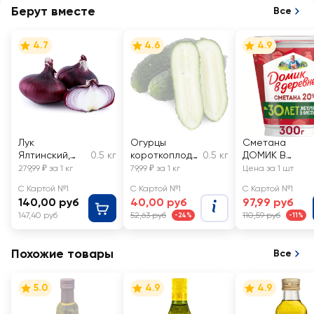
Берут вместе
Все
4.7
4.6
4.9
Лук
Огурцы
Сметана
Ялтинский,
0.5 кг
короткоплодн
0.5 кг
ДОМИК В
весовой
ые грунтовые,
ДЕРЕВНЕ 20%,
279,99 ₽ за 1 кг
79,99 ₽ за 1 кг
Цена за 1 шт
весовые
без змж
С Картой №1
С Картой №1
С Картой №1
140,00 руб
40,00 руб
97,99 руб
147,40 руб
52,63 руб
110,59 руб
-24%
-11%
Похожие товары
Все
5.0
4.9
4.9