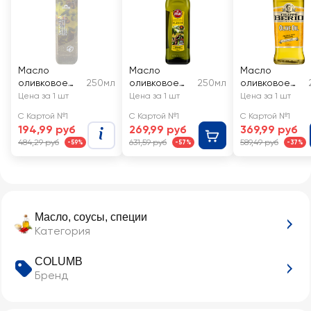
Масло
Масло
Масло
оливковое
250мл
оливковое
250мл
оливковое
COLUMB с
ITLV
FILIPPO BERIO
Цена за 1 шт
Цена за 1 шт
Цена за 1 шт
бальзамическ
рафинирова
рафинирова
С Картой №1
С Картой №1
С Картой №1
им уксусом и
нное, с
нное
194,99 руб
269,99 руб
369,99 руб
травами,
добавлением
484,29 руб
631,59 руб
589,49 руб
-59%
-57%
-37%
рафинирова
масел
нное
оливковых
нерафиниро
ванных
Масло, соусы, специи
Категория
COLUMB
Бренд