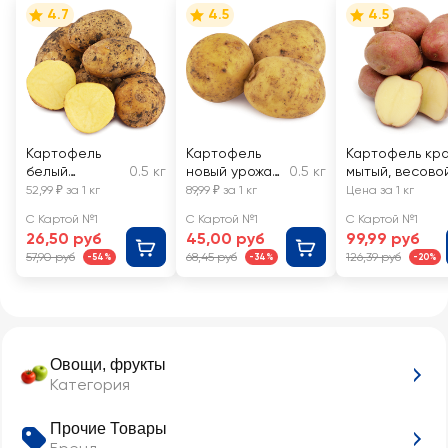
4.7
4.5
4.5
Картофель
Картофель
Картофель кр
белый
0.5 кг
новый урожай
0.5 кг
мытый, весово
молодой,
Азербайджан,
52,99 ₽ за 1 кг
89,99 ₽ за 1 кг
Цена за 1 кг
весовой
весовой
С Картой №1
С Картой №1
С Картой №1
26,50 руб
45,00 руб
99,99 руб
57,90 руб
68,45 руб
126,39 руб
-54%
-34%
-20%
Овощи, фрукты
Категория
Прочие Товары