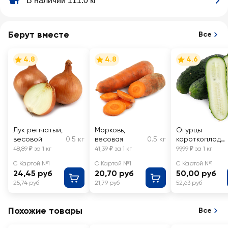
В наличии 111.0 кг
Берут вместе
Все
4.8
4.8
4.6
Лук репчатый,
Морковь,
Огурцы
весовой
0.5 кг
весовая
0.5 кг
короткоплодн
ые грунтовые,
48,89 ₽ за 1 кг
41,39 ₽ за 1 кг
99,99 ₽ за 1 кг
весовые
С Картой №1
С Картой №1
С Картой №1
24,45 руб
20,70 руб
50,00 руб
25,74 руб
21,79 руб
52,63 руб
Похожие товары
Все