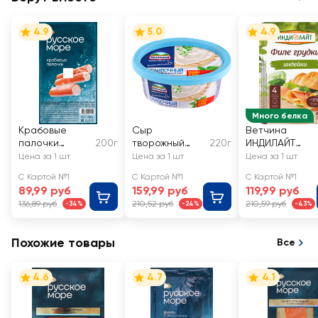
4.9
5.0
4.9
Много белка
Крабовые
Сыр
Ветчина
палочки
200г
творожный
220г
ИНДИЛАЙТ
РУССКОЕ
HOCHLAND
Филе грудки
Цена за 1 шт
Цена за 1 шт
Цена за 1 шт
МОРЕ
сливочный
индейки,
С Картой №1
С Картой №1
С Картой №1
(имитация)
60%, без змж
нарезка
89,99 руб
159,99 руб
119,99 руб
136,89 руб
210,52 руб
210,59 руб
-34%
-24%
-43%
Похожие товары
Все
4.6
4.7
4.1