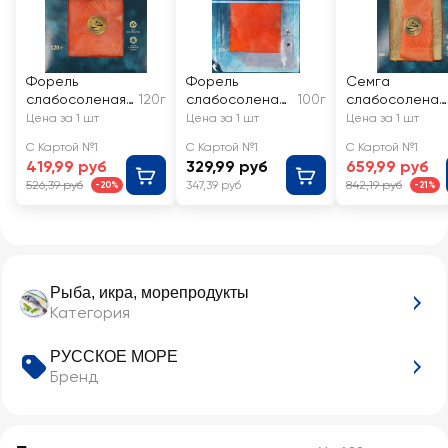
Форель
Форель
Семга
слабосоленая
120г
слабосоленая
100г
слабосоленая
РУССКОЕ МОРЕ
РУССКОЕ МОРЕ
РУССКОЕ
Цена за 1 шт
Цена за 1 шт
Цена за 1 шт
филе-ломтики
филе-ломтики
МОРЕ филе-
С Картой №1
С Картой №1
С Картой №1
кусок
419,99 руб
329,99 руб
659,99 руб
526,39 руб
347,39 руб
842,19 руб
-20%
-21%
Рыба, икра, морепродукты
Категория
РУССКОЕ МОРЕ
Бренд