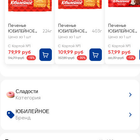
Печенье
Печенье
Печенье
ЮБИЛЕЙНОЕ
224г
ЮБИЛЕЙНОЕ
403г
ЮБИЛЕЙНОЕ
Витаминизиров
Витаминизиров
молочное с
Цена за 1 шт
Цена за 1 шт
Цена за 1 шт
анное
анное
глазурью
С Картой №1
С Картой №1
С Картой №1
традиционное
традиционное
79,99 руб
109,99 руб
57,99 руб
94,79 руб
157,89 руб
66,39 руб
-15%
-30%
-12%
Сладости
Категория
ЮБИЛЕЙНОЕ
Бренд