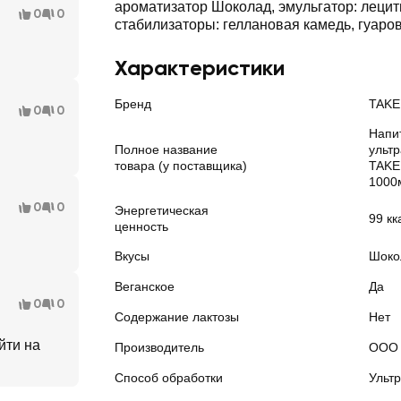
ароматизатор Шоколад, эмульгатор: леци
0
0
стабилизаторы: геллановая камедь, гуаро
Характеристики
Бренд
TAKE
0
0
Напи
Полное название
ульт
товара (у поставщика)
TAKE
1000
0
0
Энергетическая
99 кк
ценность
Вкусы
Шоко
Веганское
Да
0
0
Содержание лактозы
Нет
йти на
Производитель
ООО 
Способ обработки
Ульт