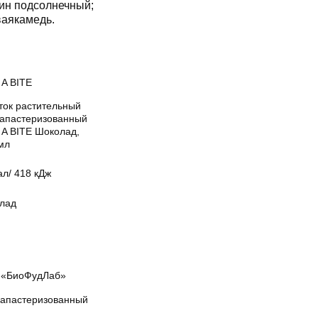
тин подсолнечный;
ваякамедь.
 A BITE
ток растительный
рапастеризованный
 A BITE Шоколад,
мл
ал/ 418 кДж
лад
«БиоФудЛаб»
рапастеризованный