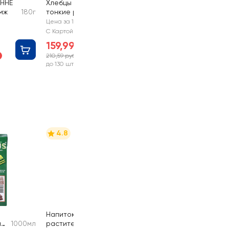
ЕННЕ
Хлебцы KRUAZETT
змж
180г
тонкие ржаные
200г
Цена за 1 шт
С Картой №1
159,99 руб
210,59 руб
-24%
до 130 шт
4.8
Напиток
й
1000мл
растительный
1л