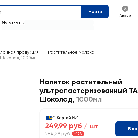
Найти
Акции
Магазин в г.
олочная продукция
—
Растительное молоко
—
 Шоколад, 1000мл
Напиток растительный
ультрапастеризованный TA
Шоколад
,
1000мл
С Картой №1
249,99 руб /
шт
В к
284,29 руб
-12%