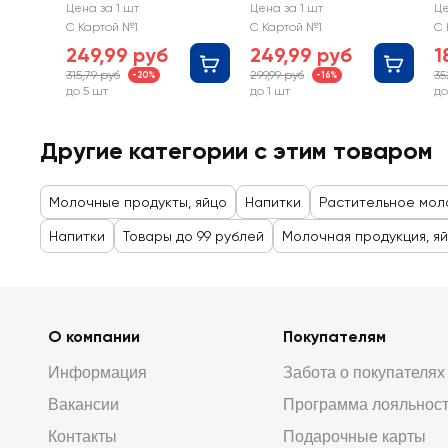
TAKE A BITE
пастеризованн
п
Цена за 1 шт
Цена за 1 шт
Це
Кешью,
ый TAKE A BITE
ый
С Картой №1
С Картой №1
С 
макадамия
Миндальный
О
249,99 руб
249,99 руб
1
315,79 руб
299,99 руб
35
-20%
-16%
до 5 шт
до 1 шт
до
Другие категории с этим товаром
Молочные продукты, яйцо
Напитки
Растительное мол
Напитки
Товары до 99 рублей
Молочная продукция, я
О компании
Покупателям
Информация
Забота о покупателях
Вакансии
Программа лояльнос
Контакты
Подарочные карты