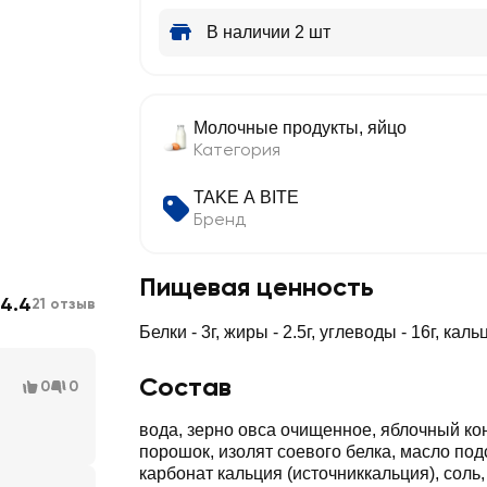
В наличии 2 шт
Молочные продукты, яйцо
Категория
TAKE A BITE
Бренд
Пищевая ценность
4.4
21 отзыв
Белки - 3г, жиры - 2.5г, углеводы - 16г, каль
Состав
0
0
вода, зерно овса очищенное, яблочный кон
порошок, изолят соевого белка, масло под
карбонат кальция (источниккальция), соль