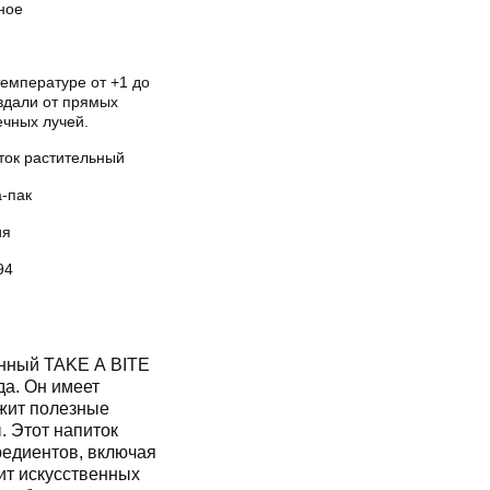
ное
температуре от +1 до
вдали от прямых
ечных лучей.
ток растительный
а-пак
ия
94
анный TAKE A BITE
а. Он имеет
ржит полезные
. Этот напиток
редиентов, включая
ит искусственных