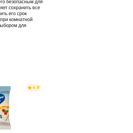
его безопасным для
яет сохранить все
ить его срок
 при комнатной
выбором для
4.8