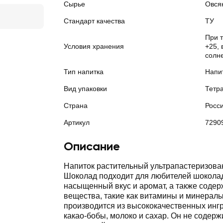
Сырье
Овся
Стандарт качества
ТУ
При 
Условия хранения
+25, 
солн
Тип напитка
Напи
Вид упаковки
Тетр
Страна
Росс
Артикул
7290
Описание
Напиток растительный ультрапастеризов
Шоколад подходит для любителей шоколад
насыщенный вкус и аромат, а также соде
вещества, такие как витамины и минералы
производится из высококачественных инг
какао-бобы, молоко и сахар. Он не содерж