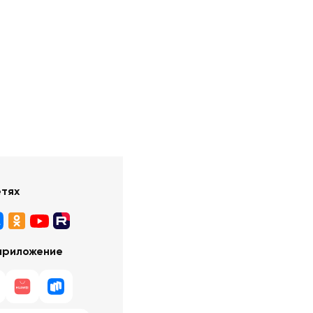
етях
приложение