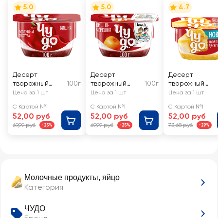
5.0
5.0
4.7
Десерт
Десерт
Десерт
творожный
100г
творожный
100г
творожный
ЧУДО Творожок
ЧУДО Творожок
ЧУДО
Цена за 1 шт
Цена за 1 шт
Цена за 1 шт
взбитый
взбитый
Лимонный
С Картой №1
С Картой №1
С Картой №1
двухслойный
двухслойный
чизкейк 4,2%,
52,00 руб
52,00 руб
52,00 руб
Вишня 4,2%, без
Вишня,
без змж
69,99 руб
69,99 руб
73,68 руб
-25%
-25%
-29%
змж
черешня 4%,
без змж
Молочные продукты, яйцо
Категория
ЧУДО