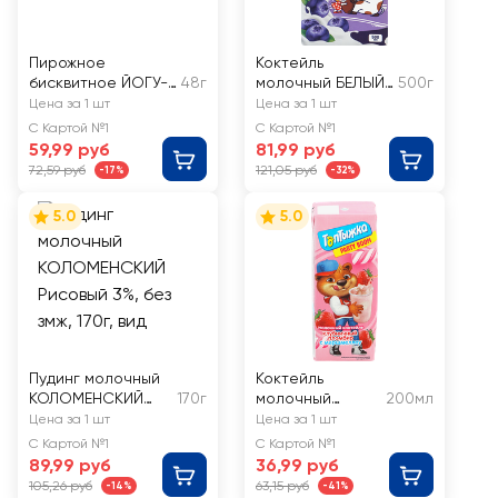
Пирожное
Коктейль
бисквитное ЙОГУ-
48г
молочный БЕЛЫЙ
500г
ЙОГУ с молочной
ГОРОД Черника
Цена за 1 шт
Цена за 1 шт
начинкой в
1,5%, без змж
С Картой №1
С Картой №1
глазури, без змж
59,99 руб
81,99 руб
72,59 руб
121,05 руб
-17%
-32%
5.0
5.0
Пудинг молочный
Коктейль
КОЛОМЕНСКИЙ
170г
молочный
200мл
Рисовый 3%, без
ультрапастериз
Цена за 1 шт
Цена за 1 шт
змж
ованный
С Картой №1
С Картой №1
ТОПТЫЖКА
89,99 руб
36,99 руб
Клубничный
105,26 руб
63,15 руб
-14%
-41%