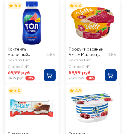
4.5
4.6
Коктейль
Продукт овсяный
молочный
330г
VELLE Малина,
130г
САВУШКИН Топ
ежевика
Цена за 1 шт
Цена за 1 шт
Cool Арбуз 2%, без
С Картой №1
С Картой №1
змж
69,99 руб
59,99 руб
94,79 руб
73,69 руб
-26%
-18%
5.0
4.9