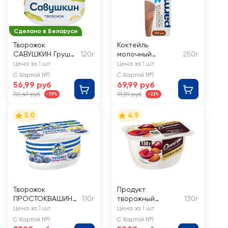
Сделано в Беларуси
Творожок
Коктейль
САВУШКИН Груша,
120г
молочный
250г
банан 3,5%, без
PARMALAT
Цена за 1 шт
Цена за 1 шт
змж
Чоколатта 1,9%,
С Картой №1
С Картой №1
без змж
56,99 руб
69,99 руб
70,49 руб
91,59 руб
-19%
-23%
5.0
4.9
Творожок
Продукт
ПРОСТОКВАШИНО
110г
творожный
130г
с голубикой,
ДАНИССИМО
Цена за 1 шт
Цена за 1 шт
бананом 3,6%, без
Вишнево-
С Картой №1
С Картой №1
змж
миндальный