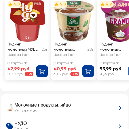
4.8
4.8
4.9
Пудинг
Пудинг
Пудинг
молочный ЧУДО
125г
молочный
120г
молочный
Ваниль 3%, без
СЕЛО ЗЕЛЕНОЕ
GRAND DESERT
Цена за 1 шт
Цена за 1 шт
Цена за 1 шт
змж
Шоколад 3%,
Шоколад 5,2%,
С Картой №1
С Картой №1
С Картой №1
без змж
без змж
42,99 руб
40,99 руб
93,99 руб
50,59 руб
61,09 руб
98,99 руб
-15%
-32%
Молочные продукты, яйцо
Категория
ЧУДО