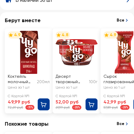
В наличии 30 шт
Берут вместе
Все
4.9
4.8
4.9
Коктейль
Десерт
Сырок
молочный
200мл
творожный
100г
глазированны
ЧУДО
ЧУДО Вишня,
ЧУДО со вкусо
Цена за 1 шт
Цена за 1 шт
Цена за 1 шт
Шоколад 3%,
шоколад 4,4%,
шоколада 25,6
С Картой №1
С Картой №1
С Картой №1
без змж
без змж
без змж
49,99 руб
52,00 руб
42,99 руб
72,69 руб
69,99 руб
57,89 руб
-31%
-25%
-25%
Похожие товары
Все