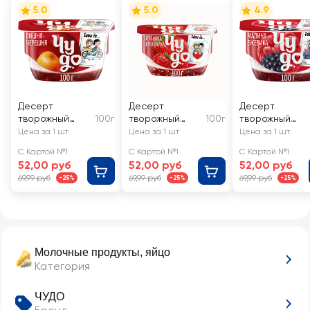
5.0
5.0
4.9
Десерт
Десерт
Десерт
творожный
100г
творожный
100г
творожный
ЧУДО Творожок
ЧУДО Творожок
ЧУДО Творожо
Цена за 1 шт
Цена за 1 шт
Цена за 1 шт
взбитый
взбитый
взбитый
С Картой №1
С Картой №1
С Картой №1
двухслойный
двухслойный
Малина,
52,00 руб
52,00 руб
52,00 руб
Вишня,
Клубника,
ежевика
69,99 руб
69,99 руб
69,99 руб
-25%
-25%
-25%
черешня 4%,
земляника 4%,
двухслойный
без змж
без змж
4,2%, без змж
Молочные продукты, яйцо
Категория
ЧУДО