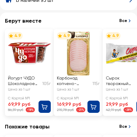
В наличии 95 шт
Берут вместе
Все
4.9
4.9
4.9
Йогурт ЧУДО
Карбонад
Сырок
Шоколадное
105г
копчено-
115г
творожный
настроение 4%,
вареный КФ
глазированны
Цена за 1 шт
Цена за 1 шт
Цена за 1 шт
без змж
ЕГОРЬЕВСКАЯ
РОСТАГРОЭК
С Картой №1
С Картой №1
С Картой №1
По-Егорьевски,
ОРТ с варено
69,99 руб
169,99 руб
29,99 руб
нарезка
сгущенкой 15%,
86,39 руб
215,78 руб
42,19 руб
-18%
-21%
-28%
змж
Похожие товары
Все