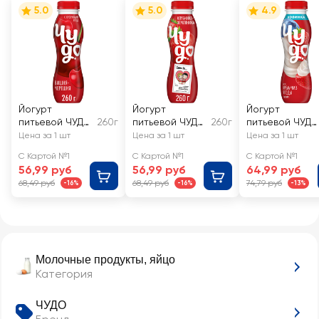
5.0
5.0
4.9
Йогурт
Йогурт
Йогурт
питьевой ЧУДО
260г
питьевой ЧУДО
260г
питьевой ЧУД
Вишня,
Клубника,
Ягоды, кремчи
Цена за 1 шт
Цена за 1 шт
Цена за 1 шт
черешня 1,9%,
земляника 1,9%,
1,9%, без змж
С Картой №1
С Картой №1
С Картой №1
без змж
без змж
56,99 руб
56,99 руб
64,99 руб
68,49 руб
68,49 руб
74,79 руб
-16%
-16%
-13%
Молочные продукты, яйцо
Категория
ЧУДО