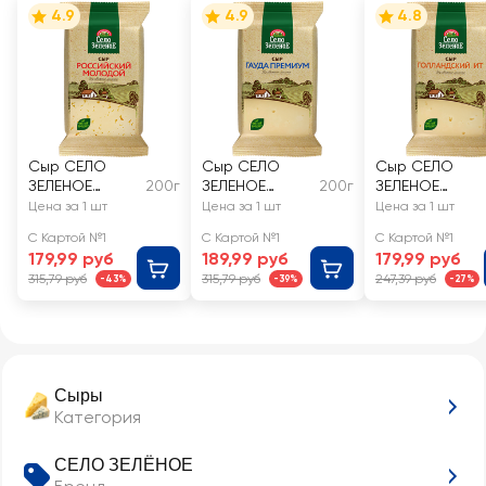
4.9
4.9
4.8
Сыр СЕЛО
Сыр СЕЛО
Сыр СЕЛО
ЗЕЛЕНОЕ
200г
ЗЕЛЕНОЕ
200г
ЗЕЛЕНОЕ
Российский
Премиум Гауда
Голландский
Цена за 1 шт
Цена за 1 шт
Цена за 1 шт
50%, без змж
40%, без змж
45%, без змж
С Картой №1
С Картой №1
С Картой №1
179,99 руб
189,99 руб
179,99 руб
315,79 руб
315,79 руб
247,39 руб
-43%
-39%
-27%
Сыры
Категория
СЕЛО ЗЕЛЁНОЕ