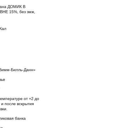
ана ДОМИК В
ВНЕ 15%, без змж,
кКал
Вимм-Билль-Данн»
вье
Т
температуре от +2 до
 и после вскрытия
вки.
тиковая банка