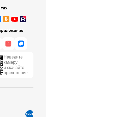
етях
приложение
Наведите
камеру
и скачайте
приложение