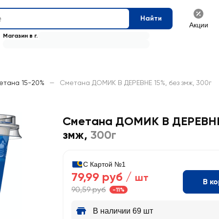
Найти
Акции
Магазин в г.
етана 15-20%
—
Сметана ДОМИК В ДЕРЕВНЕ 15%, без змж, 300г
Сметана ДОМИК В ДЕРЕВНЕ 
змж
,
300г
С Картой №1
79,99 руб /
шт
В к
90,59 руб
-11%
В наличии 69 шт