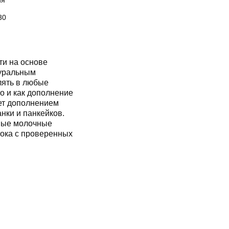
ия
30
и на основе
туральным
лять в любые
но и как дополнение
нет дополнением
анки и панкейков.
ные молочные
лока с проверенных