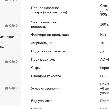
Смет
Полное название
ДЕРЕ
товара (у поставщика)
300г
Энергетическая
160 
0
0
ценность
Фермерская продукция
Нет
систенция
, с
Жирность, %
15
ошая
Содержание лактозы
Да
Производитель
АО «
0
0
Сырье
Коро
Стандарт качества
ГОС
При 
0
0
Условия хранения
+6 до
упако
Вид упаковки
Плас