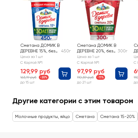
Сметана ДОМИК В
Сметана ДОМИК В
С
ДЕРЕВНЕ 15%, без
450г
ДЕРЕВНЕ 20%, без
300г
Д
змж
змж
з
Цена за 1 шт
Цена за 1 шт
Це
С Картой №1
С Картой №1
С 
129,99 руб
97,99 руб
6
163,19 руб
110,59 руб
11
-20%
-11%
до 15 шт
до 21 шт
до
Другие категории с этим товаром
Молочные продукты, яйцо
Сметана
Сметана 15-20%