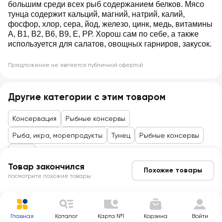
большим среди всех рыб содержанием белков. Мясо
тунца содержит кальций, магний, натрий, калий,
фосфор, хлор, сера, йод, железо, цинк, медь, витамины
А, В1, В2, В6, В9, Е, РР. Хорош сам по себе, а также
используется для салатов, овощных гарниров, закусок.
Предложение не является публичной офертой
Другие категории с этим товаром
Консервация
Рыбные консервы
Рыба, икра, морепродукты
Тунец
Рыбные консервы
Тунец
Товар закончился
Похожие товары
посмотрите похожие товары
Главная
Каталог
Карта №1
Корзина
Войти