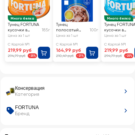
Много белка
Много белка
Тунец FORTUNA
Тунец
Тунец FORTUN
кусочки в
185г
полосатый
100г
кусочки в
масле
FORTUNA
собственном
Цена за 1 шт
Цена за 1 шт
Цена за 1 шт
рубленый, в
соку
С Картой №1
С Картой №1
С Картой №1
масле
219,99 руб
164,99 руб
219,99 руб
294,79 руб
210,49 руб
294,79 руб
-25%
-21%
-25%
Консервация
Категория
FORTUNA
Бренд