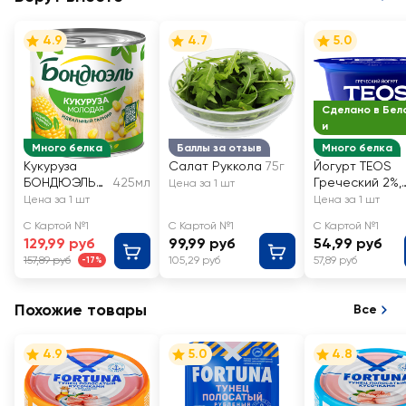
4.9
4.7
5.0
Сделано в Бел
и
Много белка
Баллы за отзыв
Много белка
Кукуруза
Салат Руккола
75г
Йогурт TEOS
БОНДЮЭЛЬ
425мл
Греческий 2%,
Цена за 1 шт
молодая
без змж
Цена за 1 шт
Цена за 1 шт
С Картой №1
С Картой №1
С Картой №1
129,99 руб
99,99 руб
54,99 руб
157,89 руб
105,29 руб
57,89 руб
-17%
Похожие товары
Все
4.9
5.0
4.8