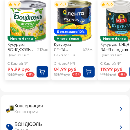
4.9
4.7
4.6
Доп.скидка 10%
Много белка
Много белка
Много белка
Кукуруза
Кукуруза
Кукуруза ДЯДЯ
БОНДЮЭЛЬ
212мл
ЛЕНТА
425мл
ВАНЯ сладкая
молодая
сахарная
Цена за 1 шт
Цена за 1 шт
Цена за 1 шт
С Картой №1
С Картой №1
С Картой №1
94,99 руб
84,99 руб
119,99 руб
121,09 руб
103,19 руб
147,36 руб
-21%
-17%
-18%
Консервация
Категория
БОНДЮЭЛЬ