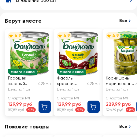
В наличии 100 шт
Берут вместе
Все
4.9
4.9
4.9
Много белка
Много белка
Горошек
Фасоль
Корнишоны
зеленый
425мл
красная
425мл
маринованны
БОНДЮЭЛЬ
БОНДЮЭЛЬ
е БОНДЮЭЛЬ
Цена за 1 шт
Цена за 1 шт
Цена за 1 шт
молодой
С Картой №1
С Картой №1
С Картой №1
129,99 руб
129,99 руб
229,99 руб
157,89 руб
157,89 руб
326,39 руб
-17%
-17%
-29%
Похожие товары
Все