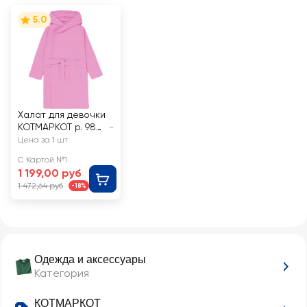
5.0
Халат для девочки
КОТМАРКОТ р. 98–
-
128 с запахом,
Цена за 1 шт
капюшоном и
С Картой №1
поясом, розовый,
1 199,00 руб
Арт. 880274
1 472,64 руб
-18%
Одежда и аксессуары
Категория
КОТМАРКОТ