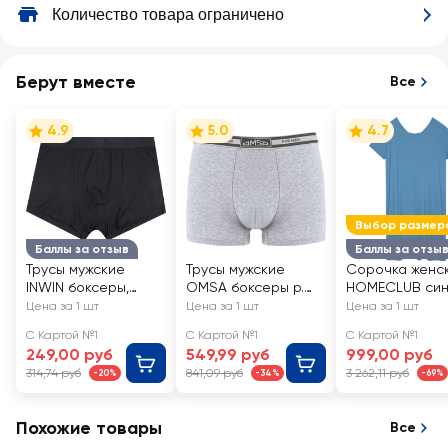
Количество товара ограничено
Берут вместе
Все
4.9
5.0
4.7
Выбор размер
Баллы за отзыв
Баллы за отзы
Трусы мужские
Трусы мужские
Сорочка женс
INWIN боксеры,
OMSA боксеры р.
HOMECLUB син
черные, Арт.
46–54, серый
Арт. L25204-06
Цена за 1 шт
Цена за 1 шт
Цена за 1 шт
R25101-4
меланж, джинс,
С Картой №1
С Картой №1
С Картой №1
черные, Арт. 1234
249,00 руб
549,99 руб
999,00 руб
314,74 руб
841,09 руб
3 262,11 руб
-20%
-34%
-69%
Похожие товары
Все