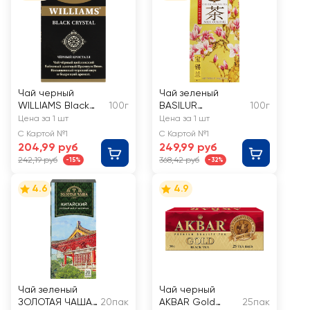
Чай черный
Чай зеленый
WILLIAMS Black
100г
BASILUR
100г
Crystal Премиум
Молочный улун
Цена за 1 шт
Цена за 1 шт
Пеко байховый
байховый
С Картой №1
С Картой №1
цейлонский
листовой
204,99 руб
249,99 руб
элитный, листовой
242,19 руб
368,42 руб
-15%
-32%
4.6
4.9
Чай зеленый
Чай черный
ЗОЛОТАЯ ЧАША
20пак
AKBAR Gold
25пак