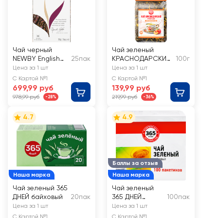
Чай черный
Чай зеленый
NEWBY English
25пак
КРАСНОДАРСКИЙ
100г
Breakfast
ГОСТ ЧАЙ РУЧНОЙ
Цена за 1 шт
Цена за 1 шт
байховый
СБОР Персиковый
С Картой №1
С Картой №1
сад байховый,
699,99 руб
139,99 руб
листовой
978,99 руб
219,99 руб
-28%
-36%
4.7
4.9
Баллы за отзыв
Наша марка
Наша марка
Чай зеленый 365
Чай зеленый
ДНЕЙ байховый
20пак
365 ДНЕЙ
100пак
байховый
Цена за 1 шт
Цена за 1 шт
С Картой №1
С Картой №1