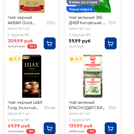
Баллы за отзыв
Наша марка
Чай черный
Чай зеленый 365
AKBAR Gold
250г
ДНЕЙ Китайский с
100г
цейлонский
ароматом
Цена за 1 шт
Цена за 1 шт
байховый,
жасмина
С Картой №1
С Картой №1
среднелистовой
байховый
309,99 руб
59,99 руб
листовой
473,69 руб
63,15 руб
-34%
5.0
4.3
Чай черный ШАХ
Чай зеленый
Голд Золотой
25пак
КРАСНОДАРСКИЙ
100г
букет, байховый
ГОСТ ЧАЙ РУЧНОЙ
Цена за 1 шт
Цена за 1 шт
СБОР с жасмином
С Картой №1
С Картой №1
байховый,
69,99 руб
139,99 руб
листовой
114,73 руб
219,99 руб
-38%
-36%