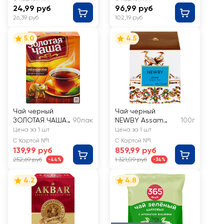
24,99 руб
96,99 руб
26,39 руб
102,19 руб
5.0
4.5
Чай черный
Чай черный
ЗОЛОТАЯ ЧАША
90пак
NEWBY Assam
100г
Индийский
байховый,
Цена за 1 шт
Цена за 1 шт
байховый
листовой
С Картой №1
С Картой №1
139,99 руб
859,99 руб
252,69 руб
1 321,09 руб
-44%
-34%
4.2
4.8