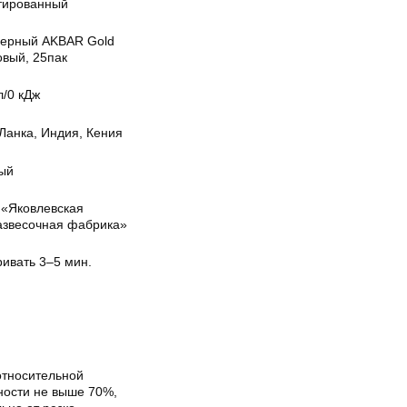
тированный
черный AKBAR Gold
овый, 25пак
л/0 кДж
Ланка, Индия, Кения
ый
«Яковлевская
азвесочная фабрика»
ривать 3–5 мин.
относительной
ности не выше 70%,