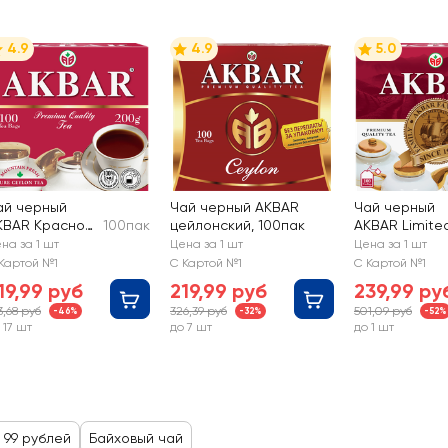
4.9
4.9
5.0
ай черный
Чай черный AKBAR
Чай черный
KBAR Красно-
100пак
цейлонский, 100пак
AKBAR Limite
елая серия
Edition
на за 1 шт
Цена за 1 шт
Цена за 1 шт
ейлонский
Картой №1
С Картой №1
С Картой №1
айховый
19,99 руб
219,99 руб
239,99 ру
3,68 руб
326,39 руб
501,09 руб
-46%
-32%
-52%
 17 шт
до 7 шт
до 1 шт
 99 рублей
Байховый чай