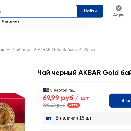
Найти
Акции
Магазин в г.
ах
—
Чай черный AKBAR Gold байховый, 25пак
Чай черный AKBAR Gold ба
С Картой №1
69,99 руб /
шт
В к
105,29 руб
-33%
В наличии 15 шт