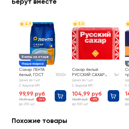
Берут вместе
4.9
5.0
Баллы за отзыв
Наша марка
Сахар ЛЕНТА
Сахар белый
С
белый, ГОСТ
1000г
РУССКИЙ САХАР
1кг
т
кусковой
P
Цена за 1 шт
Цена за 1 шт
Це
к
С Картой №1
С Картой №1
С 
99,99 руб
104,99 руб
1
131,59 руб
136,89 руб
19
-24%
-23%
до 210 шт
до 100 шт
до
Похожие товары