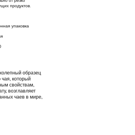
ьно от резко
ущих продуктов.
онная упаковка
ия
0
колепный образец
 чая, который
ным свойствам,
ту, возглавляет
анных чаев в мире,