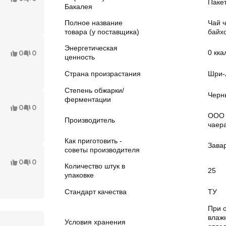
Паке
Бакалея
Полное название
Чай 
товара (у поставщика)
байх
Энергетическая
0 кка
0
0
ценность
Страна произрастания
Шри-
Степень обжарки/
Черн
ферментации
0
0
ООО 
Производитель
чаер
Как приготовить -
Зава
советы производителя
0
0
Количество штук в
25
упаковке
Стандарт качества
ТУ
При 
влаж
Условия хранения