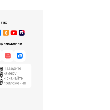
етях
приложение
Наведите
камеру
и скачайте
приложение