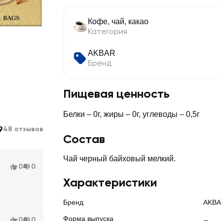
Кофе, чай, какао
Категория
AKBAR
Бренд
Пищевая ценность
Белки – 0г, жиры – 0г, углеводы – 0,5г
9
48 отзывов
Состав
Чай черный байховый мелкий.
0
0
Характеристики
Бренд
AKB
Форма выпуска
0
0