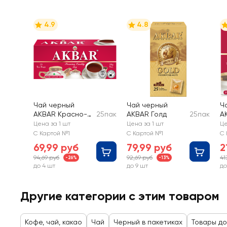
4.9
4.8
Чай черный
Чай черный
Ч
AKBAR Красно-
25пак
AKBAR Голд
25пак
A
белая серия
б
Цена за 1 шт
Цена за 1 шт
Це
Ceylon байховый
Ц
С Картой №1
С Картой №1
С 
б
69,99 руб
79,99 руб
2
94,69 руб
92,69 руб
41
-26%
-13%
до 4 шт
до 9 шт
до
Другие категории с этим товаром
Кофе, чай, какао
Чай
Черный в пакетиках
Товары до