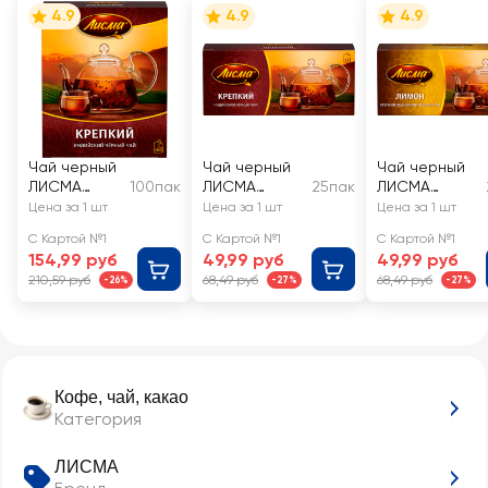
4.9
4.9
4.9
Чай черный
Чай черный
Чай черный
ЛИСМА
100пак
ЛИСМА
25пак
ЛИСМА
Крепкий
Крепкий,
Крепкий
Цена за 1 шт
Цена за 1 шт
Цена за 1 шт
Индийский
25х2г
лимон
С Картой №1
С Картой №1
С Картой №1
байховый
154,99 руб
49,99 руб
49,99 руб
210,59 руб
68,49 руб
68,49 руб
-26%
-27%
-27%
Кофе, чай, какао
Категория
ЛИСМА