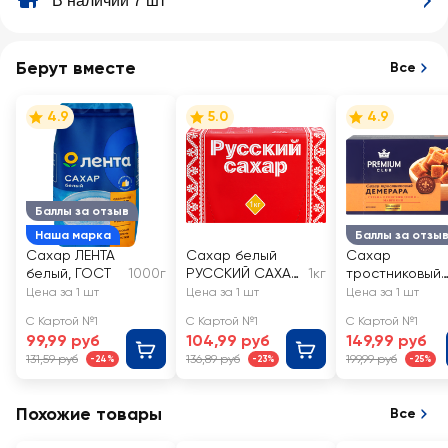
В наличии 7 шт
Берут вместе
Все
4.9
5.0
4.9
Баллы за отзыв
Наша марка
Баллы за отзы
Сахар ЛЕНТА
Сахар белый
Сахар
белый, ГОСТ
1000г
РУССКИЙ САХАР
1кг
тростниковый
кусковой
PREMIUM CLUB
Цена за 1 шт
Цена за 1 шт
Цена за 1 шт
кусковой
С Картой №1
С Картой №1
С Картой №1
99,99 руб
104,99 руб
149,99 руб
131,59 руб
136,89 руб
199,99 руб
-24%
-23%
-25%
Похожие товары
Все