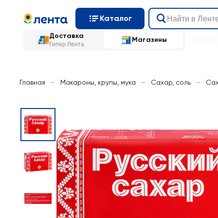
Каталог
Доставка
Магазины
Гипер Лента
Главная
—
Макароны, крупы, мука
—
Сахар, соль
—
Сах