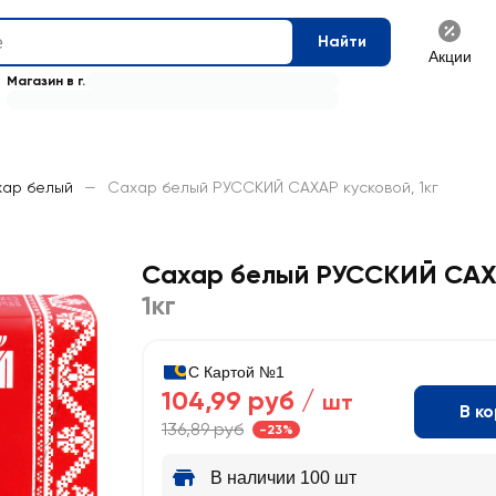
Найти
Акции
Магазин в г.
ар белый
—
Сахар белый РУССКИЙ САХАР кусковой, 1кг
Сахар белый РУССКИЙ САХ
1кг
С Картой №1
104,99 руб /
шт
В к
136,89 руб
-23%
В наличии 100 шт