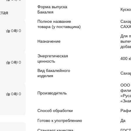
Форма выпуска
Куск
Бакалея
стая
Полное название
Саха
товара (у поставщика)
САХАР
0
0
Для 
Назначение
выпеч
доба
Энергетическая
400 к
ценность
0
0
Вид бакалейного
Саха
изделия
ООО 
фили
Производитель
0
0
«Рус
«Зна
Способ обработки
Рафи
Готово к употреблению
Да
Стандарт качества
ГОС