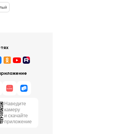
лый
етях
приложение
Наведите
камеру
и скачайте
приложение