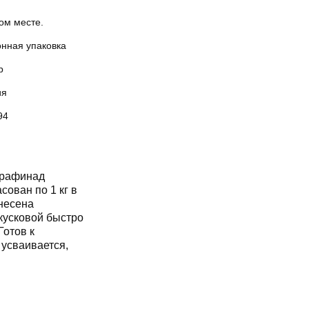
ом месте.
онная упаковка
р
ия
94
 рафинад
ован по 1 кг в
несена
кусковой быстро
Готов к
 усваивается,