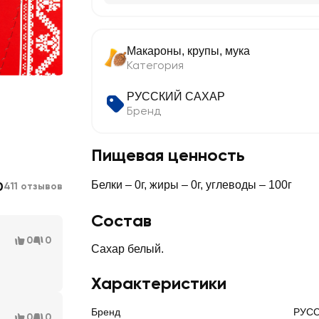
Макароны, крупы, мука
Категория
РУССКИЙ САХАР
Бренд
Пищевая ценность
0
Белки – 0г, жиры – 0г, углеводы – 100г
411 отзывов
Состав
0
0
Сахар белый.
Характеристики
Бренд
РУСС
0
0