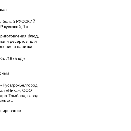
овая
р белый РУССКИЙ
 кусковой, 1кг
приготовления блюд,
ки и десертов, для
вления в напитки
Кал/1675 кДж
рный
«Русагро-Белгород
ал «Ника», ООО
агро-Тамбов», завод
менка»
нирование
Т