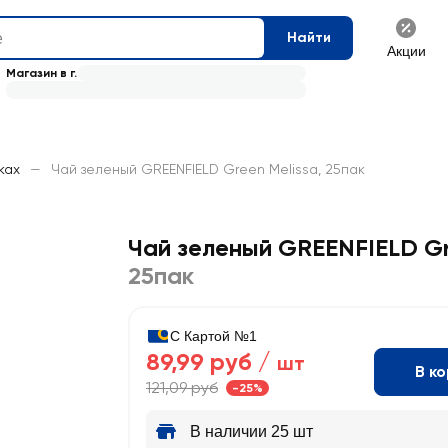
Найти
Акции
Магазин в г.
ках
—
Чай зеленый GREENFIELD Green Melissa, 25пак
Чай зеленый GREENFIELD Gr
25пак
С Картой №1
89,99 руб /
шт
В к
121,09 руб
-25%
В наличии 25 шт