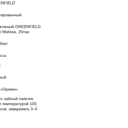
NFIELD
тированный
зеленый GREENFIELD
 Melissa, 25пак
кКал
сса
й
ный
«Орими»
ть чайный пакетик
й температурой 100
сов, заваривать 3–5