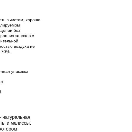
ить в чистом, хорошо
илируемом
щении без
ронних запахов с
сительной
ностью воздуха не
 70%.
онная упаковка
ия
8
– натуральная
яты и мелиссы.
котором