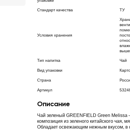
упаковке
Стандарт качества
ТУ
Хран
вент
поме
Условия хранения
посто
отно
влаж
выше
Тип напитка
Чай
Вид упаковки
Карт
Страна
Росс
Артикул
5324
Описание
Чай зеленый GREENFIELD Green Melissa 
композиция из зеленого китайского чая, м
Обладает освежающим нежным вкусом, в 