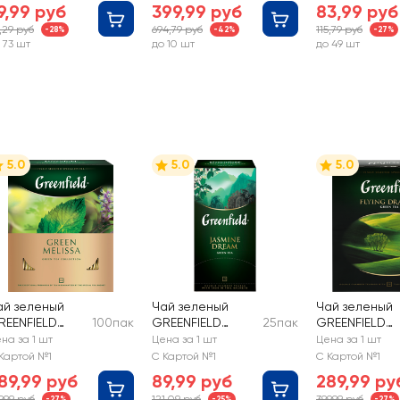
сублимированный
9,99 руб
399,99 руб
83,99 руб
,29 руб
694,79 руб
115,79 руб
-28%
-42%
-27%
 73 шт
до 10 шт
до 49 шт
5.0
5.0
5.0
ай зеленый
Чай зеленый
Чай зеленый
REENFIELD
100пак
GREENFIELD
25пак
GREENFIELD
reen Melissa
Jasmine Dream
Flying Dragon
на за 1 шт
Цена за 1 шт
Цена за 1 шт
Картой №1
С Картой №1
С Картой №1
89,99 руб
89,99 руб
289,99 ру
9,99 руб
121,09 руб
399,99 руб
-27%
-25%
-27%