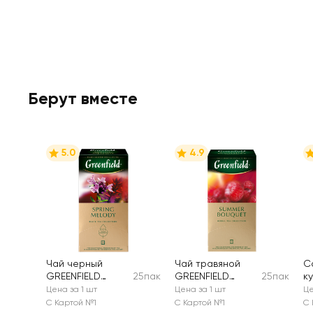
Берут вместе
5.0
4.9
Чай черный
Чай травяной
С
GREENFIELD
25пак
GREENFIELD
25пак
к
Spring Melody
Summer Bouquet
Цена за 1 шт
Цена за 1 шт
Це
С Картой №1
С Картой №1
С 