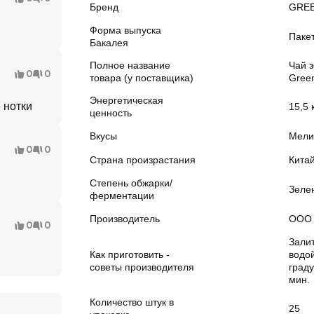
Бренд
GREE
Форма выпуска
Паке
Бакалея
Полное название
Чай 
0
0
товара (у поставщика)
Green
Энергетическая
 нотки
15,5 
ценность
Вкусы
Мели
0
0
Страна произрастания
Кита
Степень обжарки/
Зеле
ферментации
Производитель
ООО 
0
0
Зали
Как приготовить -
водо
советы производителя
граду
мин.
Количество штук в
25