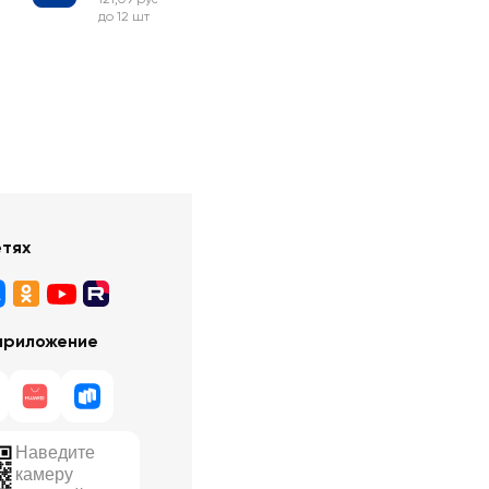
до 12 шт
етях
приложение
Наведите
камеру