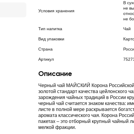
В су
не в
Условия хранения
отно
не б
Тип напитка
Чай
Вид упаковки
Карт
Страна
Росс
Артикул
7527
Описание
Черный чай МАЙСКИЙ Корона Российской 
золотой стандарт качества цейлонского ча
зарождения чайных традиций в России кр
черный чай считается знаком качества: им
листе в полной мере раскрывается богатст
аромата классического чая. Корона Росси
пакетах – это отборный крупный чайный ли
мелкой фракции.