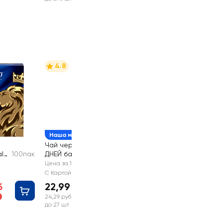
4.8
Наша марка
Чай черный 365
l
100пак
ДНЕЙ байховый
20пак
Цена за 1 шт
С Картой №1
б
22,99 руб
24,29 руб
до 27 шт