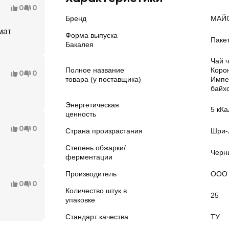
0
0
Бренд
МАЙ
мат
Форма выпуска
Паке
Бакалея
Чай 
Полное название
Коро
0
0
товара (у поставщика)
Импе
байх
Энергетическая
5 кКа
ценность
0
0
Страна произрастания
Шри-
Степень обжарки/
Черн
ферментации
Производитель
ООО 
0
0
Количество штук в
25
упаковке
Стандарт качества
ТУ