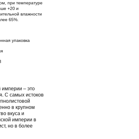
хом, при температуре
ыше +20 и
сительной влажности
олее 65%.
онная упаковка
ия
3
империи – это
я. С самых истоков
упнолистовой
енно в крупном
во вкуса и
йской империи в
ст, но в более