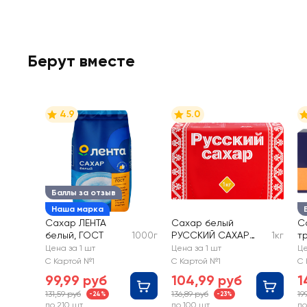
Берут вместе
4.9
5.0
Баллы за отзыв
Наша марка
Сахар ЛЕНТА
Сахар белый
С
белый, ГОСТ
1000г
РУССКИЙ САХАР
1кг
т
кусковой
P
Цена за 1 шт
Цена за 1 шт
Це
к
С Картой №1
С Картой №1
С 
99,99 руб
104,99 руб
1
131,59 руб
136,89 руб
19
-24%
-23%
до 210 шт
до 100 шт
до