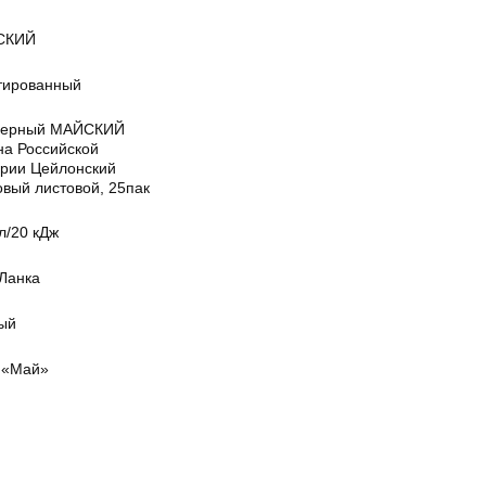
СКИЙ
тированный
черный МАЙСКИЙ
на Российской
рии Цейлонский
овый листовой, 25пак
л/20 кДж
Ланка
ый
«Май»