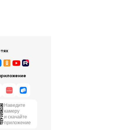
етях
приложение
Наведите
камеру
и скачайте
приложение