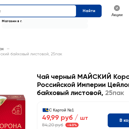
Найти
Акции
Магазин в г.
ах
—
кий байховый листовой, 25пак
Чай черный МАЙСКИЙ Кор
Российской Империи Цейло
байховый листовой
,
25пак
С Картой №1
49,99 руб /
шт
В к
84,20 руб
-40%