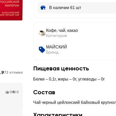
В наличии 61 шт
Кофе, чай, какао
Категория
МАЙСКИЙ
Бренд
Пищевая ценность
.9
72 отзыва
Белки – 0,1г, жиры – 0г, углеводы – 0г
Состав
0
0
Чай черный цейлонский байховый крупнол
Характеристики