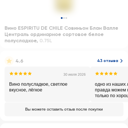
Вино ESPIRITU DE CHILE Совиньон Блан Валле
Централь ординарное сортовое белое
полусладкое
,
0.75L
4.6
43 отзыва
30 июля 2026
Вино полусладкое, светлое
одно из наших
вкусное, лёгкое
правда можем 
только по хор
скидкам
Вы можете оставить отзыв после покупки