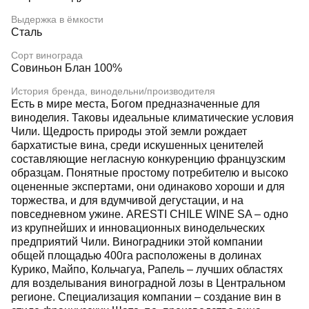
Выдержка в ёмкости
Сталь
Сорт винограда
Совиньон Блан 100%
История бренда, винодельни/производителя
Есть в мире места, Богом предназначенные для
виноделия. Таковы идеальные климатические условия
Чили. Щедрость природы этой земли рождает
бархатистые вина, среди искушенных ценителей
составляющие негласную конкуренцию французским
образцам. Понятные простому потребителю и высоко
оцененные экспертами, они одинаково хороши и для
торжества, и для вдумчивой дегустации, и на
повседневном ужине. ARESTI CHILE WINE SA – одно
из крупнейших и инновационных винодельческих
предприятий Чили. Виноградники этой компании
общей площадью 400га расположены в долинах
Курико, Майпо, Кольчагуа, Рапель – лучших областях
для возделывания виноградной лозы в Центральном
регионе. Специализация компании – создание вин в