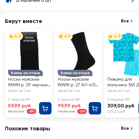
В наличии 8 шт
Берут вместе
Все
4.8
4.9
4.9
Баллы за отзыв
Баллы за отзыв
Носки мужские
Носки мужские
Пижама для
INWIN р. 29 черные,
INWIN р. 27 (41–43)
мальчика 365 
Арт. BMS02-01
черные, Арт.
р. 98–164, Арт.
Цена за 1 шт
Цена за 1 шт
Цена за 1 шт
BMS04-01
7290/7291
С Картой №1
С Картой №1
С Картой №1
59,99 руб
99,99 руб
309,00 руб
84,29 руб
136,84 руб
325,27 руб
-28%
-26%
Похожие товары
Все