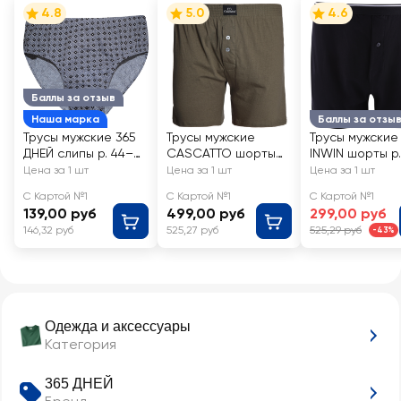
4.8
5.0
4.6
Баллы за отзыв
Наша марка
Баллы за отзы
Трусы мужские 365
Трусы мужские
Трусы мужские
ДНЕЙ слипы р. 44–
CASCATTO шорты
INWIN шорты р.
54, Арт. 1630/1631
семейные
54, черные, Арт
Цена за 1 шт
Цена за 1 шт
Цена за 1 шт
свободной модели
ATL-24006-A
С Картой №1
С Картой №1
С Картой №1
р. M–XXXL,
139,00 руб
499,00 руб
299,00 руб
однотонные, Арт.
146,32 руб
525,27 руб
525,29 руб
-43%
MSH1803
Одежда и аксессуары
Категория
365 ДНЕЙ