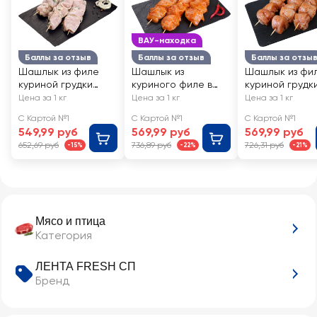
ВАУ-находка
Баллы за отзыв
Баллы за отзыв
Баллы за отзы
Шашлык из филе
Шашлык из
Шашлык из фи
куриной грудки
куриного филе в
куриной грудки
Деликатесный
маринаде
тайском мари
Цена за 1 кг
Цена за 1 кг
Цена за 1 кг
ЛЕНТА FRESH
манго‑чили ЛЕНТА
гай янг ЛЕНТА 
С Картой №1
С Картой №1
С Картой №1
FRESH
549,99 руб
569,99 руб
569,99 руб
652,69 руб
736,89 руб
726,31 руб
-15%
-22%
-21%
Мясо и птица
Категория
ЛЕНТА FRESH СП
Бренд