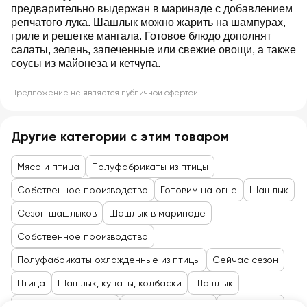
предварительно выдержан в маринаде с добавлением
репчатого лука. Шашлык можно жарить на шампурах,
гриле и решетке мангала. Готовое блюдо дополнят
салаты, зелень, запеченные или свежие овощи, а также
соусы из майонеза и кетчупа.
Предложение не является публичной офертой
Другие категории с этим товаром
Мясо и птица
Полуфабрикаты из птицы
Собственное производство
Готовим на огне
Шашлык
Сезон шашлыков
Шашлык в маринаде
Собственное производство
Полуфабрикаты охлажденные из птицы
Сейчас сезон
Птица
Шашлык, купаты, колбаски
Шашлык
Товары до 99 рублей
Мясо, птица, рыба
Мясо, птица