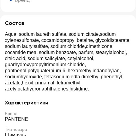
Бренд
Состав
Aqua, sodium laureth sulfate, sodium citrate,sodium
xylenesulfonate, cocamidopropyl betaine, glycoldistearate,
sodium laurylsulfate, sodium chloride,dimethicone,
cocamide mea, sodium benzoate, parfum, stearylalcohol,
citric acid, sodium salicylate, cetylalcohol,
guarhydroxypropyltrimonium chloride,
panthenol,polyquaternium-6, hexamethylindanopyran,
sodiumhydroxide, tetrasodium edta,dimethyl phenethyl
acetate,hexyl cinnamal, tetramethyl
acetyloctahydronaphthalenes,histidine.
Характеристики
Бренд
PANTENE
Тип товара
Шампунь