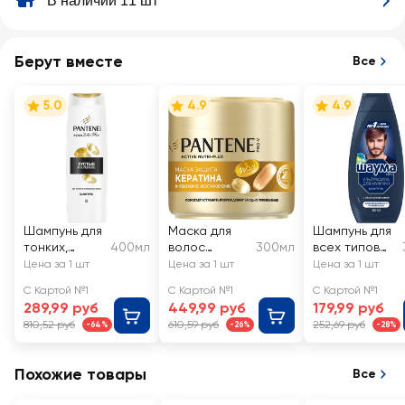
В наличии 11 шт
Берут вместе
Все
5.0
4.9
4.9
Шампунь для
Маска для
Шампунь для
тонких,
400мл
волос
300мл
всех типов
ослабленных
PANTENE Pro-
волос
Цена за 1 шт
Цена за 1 шт
Цена за 1 шт
волос
V
мужской
С Картой №1
С Картой №1
С Картой №1
PANTENE
Интенсивное
ШАУМА Men
289,99 руб
449,99 руб
179,99 руб
Густые и
восстановле
Ultra Сила
810,52 руб
610,59 руб
252,69 руб
-64%
-26%
-28%
крепкие
ние
Похожие товары
Все