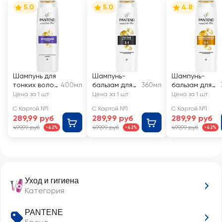
5.0
5.0
4.8
Шампунь для
Шампунь-
Шампунь-
тонких волос
400мл
бальзам для
360мл
бальзам для
PANTENE
тонких,
поврежденны
Цена за 1 шт
Цена за 1 шт
Цена за 1 шт
Дополнитель
ослабленных
х волос
С Картой №1
С Картой №1
С Картой №1
ный объем
волос
PANTENE
289,99 руб
289,99 руб
289,99 руб
PANTENE
Интенсивное
499,99 руб
499,99 руб
499,99 руб
-42%
-42%
-42%
Густые и
восстановле
крепкие 3в1
ние 3в1
Уход и гигиена
Категория
PANTENE