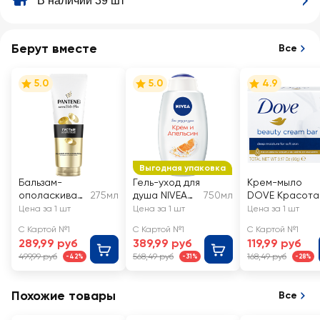
В наличии 39 шт
Берут вместе
Все
5.0
5.0
4.9
Выгодная упаковка
Бальзам-
Гель-уход для
Крем-мыло
ополаскиват
275мл
душа NIVEA
750мл
DOVE Красота
ель для волос
Крем
уход
Цена за 1 шт
Цена за 1 шт
Цена за 1 шт
PANTENE
апельсин
С Картой №1
С Картой №1
С Картой №1
Густые и
увлажняющий
289,99 руб
389,99 руб
119,99 руб
крепкие
499,99 руб
568,49 руб
168,49 руб
-42%
-31%
-28%
Похожие товары
Все