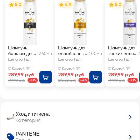
5.0
4.9
5.0
Шампунь-
Шампунь для
Шампунь для
бальзам для
360мл
ослабленных
400мл
тонких волос
тонких,
волос
PANTENE
Цена за 1 шт
Цена за 1 шт
Цена за 1 шт
ослабленных
PANTENE
Дополнитель
С Картой №1
С Картой №1
С Картой №1
волос
Интенсивное
ный объем
289,99 руб
289,99 руб
289,99 руб
PANTENE
восстановле
499,99 руб
810,52 руб
499,99 руб
-42%
-64%
-42%
Густые и
ние
крепкие 3в1
Уход и гигиена
Категория
PANTENE