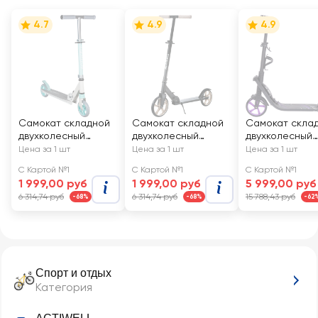
4.7
4.9
4.9
Самокат складной
Самокат складной
Самокат скла
двухколесный
двухколесный
двухколесный
ACTIWELL, Арт. ACT-
ACTIWELL, Арт. ACT-
ACTIWELL, Арт.
Цена за 1 шт
Цена за 1 шт
Цена за 1 шт
S07
S08
S12
С Картой №1
С Картой №1
С Картой №1
1 999,00 руб
1 999,00 руб
5 999,00 руб
6 314,74 руб
6 314,74 руб
15 788,43 руб
-68%
-68%
-62
Спорт и отдых
Категория